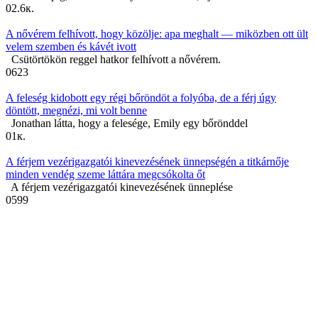
0
2.6к.
A nővérem felhívott, hogy közölje: apa meghalt — miközben ott ült
velem szemben és kávét ivott
Csütörtökön reggel hatkor felhívott a nővérem.
0
623
A feleség kidobott egy régi bőröndöt a folyóba, de a férj úgy
döntött, megnézi, mi volt benne
Jonathan látta, hogy a felesége, Emily egy bőrönddel
0
1к.
A férjem vezérigazgatói kinevezésének ünnepségén a titkárnője
minden vendég szeme láttára megcsókolta őt
A férjem vezérigazgatói kinevezésének ünneplése
0
599