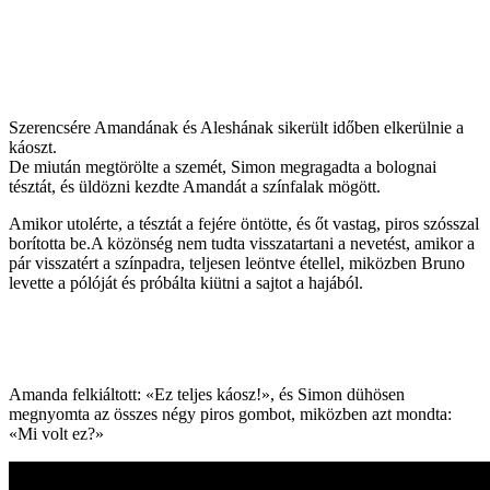
Szerencsére Amandának és Aleshának sikerült időben elkerülnie a
káoszt.
De miután megtörölte a szemét, Simon megragadta a bolognai
tésztát, és üldözni kezdte Amandát a színfalak mögött.
Amikor utolérte, a tésztát a fejére öntötte, és őt vastag, piros szósszal
borította be.A közönség nem tudta visszatartani a nevetést, amikor a
pár visszatért a színpadra, teljesen leöntve étellel, miközben Bruno
levette a pólóját és próbálta kiütni a sajtot a hajából.
Amanda felkiáltott: «Ez teljes káosz!», és Simon dühösen
megnyomta az összes négy piros gombot, miközben azt mondta:
«Mi volt ez?»