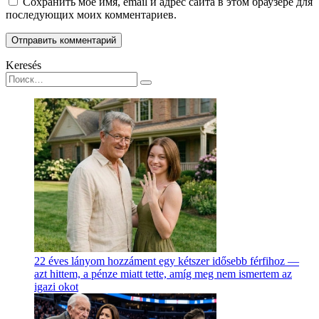
Сохранить моё имя, email и адрес сайта в этом браузере для
последующих моих комментариев.
Keresés
Search
for:
22 éves lányom hozzáment egy kétszer idősebb férfihoz —
azt hittem, a pénze miatt tette, amíg meg nem ismertem az
igazi okot