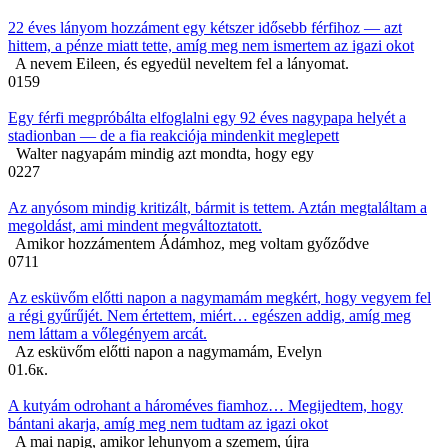
22 éves lányom hozzáment egy kétszer idősebb férfihoz — azt
hittem, a pénze miatt tette, amíg meg nem ismertem az igazi okot
A nevem Eileen, és egyedül neveltem fel a lányomat.
0
159
Egy férfi megpróbálta elfoglalni egy 92 éves nagypapa helyét a
stadionban — de a fia reakciója mindenkit meglepett
Walter nagyapám mindig azt mondta, hogy egy
0
227
Az anyósom mindig kritizált, bármit is tettem. Aztán megtaláltam a
megoldást, ami mindent megváltoztatott.
Amikor hozzámentem Ádámhoz, meg voltam győződve
0
711
Az esküvőm előtti napon a nagymamám megkért, hogy vegyem fel
a régi gyűrűjét. Nem értettem, miért… egészen addig, amíg meg
nem láttam a vőlegényem arcát.
Az esküvőm előtti napon a nagymamám, Evelyn
0
1.6к.
A kutyám odrohant a hároméves fiamhoz… Megijedtem, hogy
bántani akarja, amíg meg nem tudtam az igazi okot
A mai napig, amikor lehunyom a szemem, újra