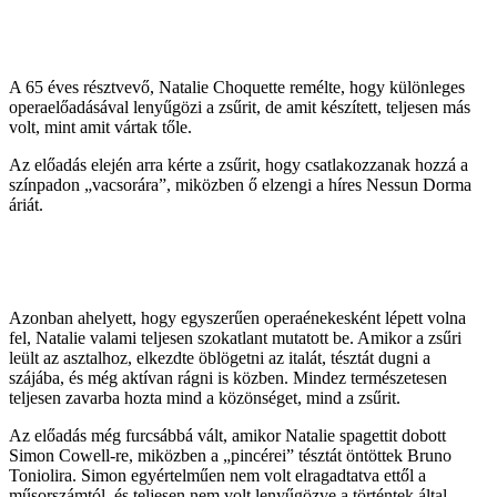
A 65 éves résztvevő, Natalie Choquette remélte, hogy különleges
operaelőadásával lenyűgözi a zsűrit, de amit készített, teljesen más
volt, mint amit vártak tőle.
Az előadás elején arra kérte a zsűrit, hogy csatlakozzanak hozzá a
színpadon „vacsorára”, miközben ő elzengi a híres Nessun Dorma
áriát.
Azonban ahelyett, hogy egyszerűen operaénekesként lépett volna
fel, Natalie valami teljesen szokatlant mutatott be. Amikor a zsűri
leült az asztalhoz, elkezdte öblögetni az italát, tésztát dugni a
szájába, és még aktívan rágni is közben. Mindez természetesen
teljesen zavarba hozta mind a közönséget, mind a zsűrit.
Az előadás még furcsábbá vált, amikor Natalie spagettit dobott
Simon Cowell-re, miközben a „pincérei” tésztát öntöttek Bruno
Toniolira. Simon egyértelműen nem volt elragadtatva ettől a
műsorszámtól, és teljesen nem volt lenyűgözve a történtek által.