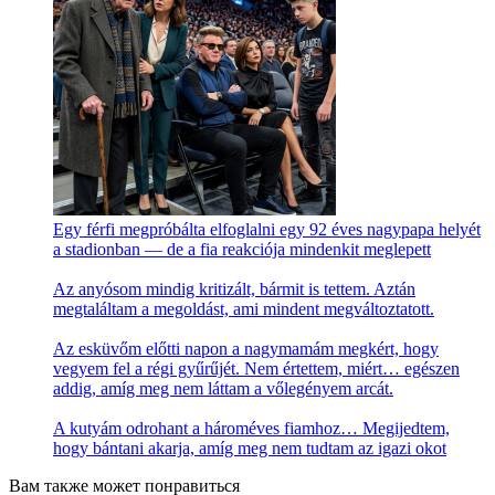
Egy férfi megpróbálta elfoglalni egy 92 éves nagypapa helyét
a stadionban — de a fia reakciója mindenkit meglepett
Az anyósom mindig kritizált, bármit is tettem. Aztán
megtaláltam a megoldást, ami mindent megváltoztatott.
Az esküvőm előtti napon a nagymamám megkért, hogy
vegyem fel a régi gyűrűjét. Nem értettem, miért… egészen
addig, amíg meg nem láttam a vőlegényem arcát.
A kutyám odrohant a hároméves fiamhoz… Megijedtem,
hogy bántani akarja, amíg meg nem tudtam az igazi okot
Вам также может понравиться