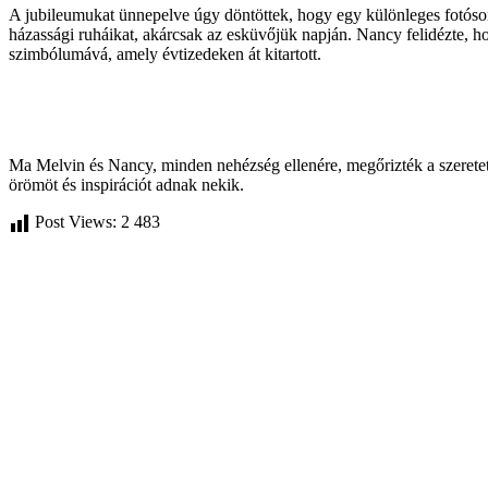
A jubileumukat ünnepelve úgy döntöttek, hogy egy különleges fotósoro
házassági ruháikat, akárcsak az esküvőjük napján. Nancy felidézte, ho
szimbólumává, amely évtizedeken át kitartott.
Ma Melvin és Nancy, minden nehézség ellenére, megőrizték a szeretetü
örömöt és inspirációt adnak nekik.
Post Views:
2 483