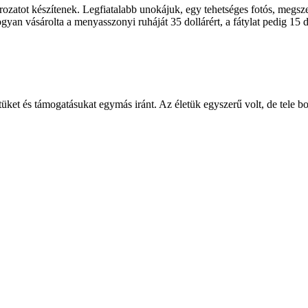
zatot készítenek. Legfiatalabb unokájuk, egy tehetséges fotós, megszer
gyan vásárolta a menyasszonyi ruháját 35 dollárért, a fátylat pedig 15 
ket és támogatásukat egymás iránt. Az életük egyszerű volt, de tele b