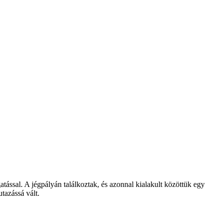
tással. A jégpályán találkoztak, és azonnal kialakult közöttük egy
tazássá vált.