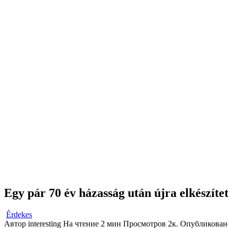
Egy pár 70 év házasság után újra elkészíte
Érdekes
Автор
interesting
На чтение
2 мин
Просмотров
2к.
Опубликован