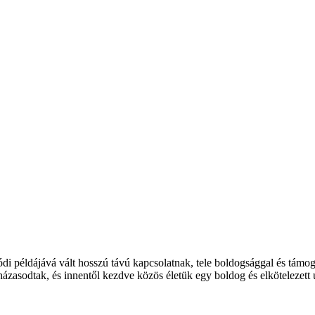
ódi példájává vált hosszú távú kapcsolatnak, tele boldogsággal és támoga
zasodtak, és innentől kezdve közös életük egy boldog és elkötelezett u