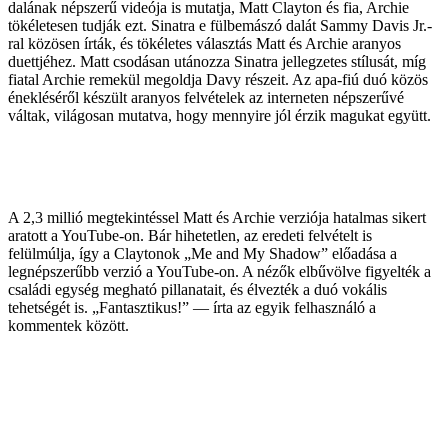
dalának népszerű videója is mutatja, Matt Clayton és fia, Archie
tökéletesen tudják ezt. Sinatra e fülbemászó dalát Sammy Davis Jr.-
ral közösen írták, és tökéletes választás Matt és Archie aranyos
duettjéhez. Matt csodásan utánozza Sinatra jellegzetes stílusát, míg
fiatal Archie remekül megoldja Davy részeit. Az apa-fiú duó közös
énekléséről készült aranyos felvételek az interneten népszerűvé
váltak, világosan mutatva, hogy mennyire jól érzik magukat együtt.
A 2,3 millió megtekintéssel Matt és Archie verziója hatalmas sikert
aratott a YouTube-on. Bár hihetetlen, az eredeti felvételt is
felülmúlja, így a Claytonok „Me and My Shadow” előadása a
legnépszerűbb verzió a YouTube-on. A nézők elbűvölve figyelték a
családi egység megható pillanatait, és élvezték a duó vokális
tehetségét is. „Fantasztikus!” — írta az egyik felhasználó a
kommentek között.