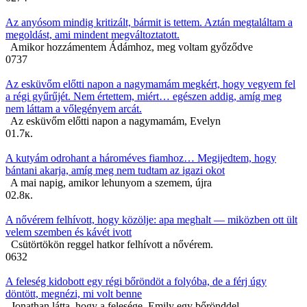
Az anyósom mindig kritizált, bármit is tettem. Aztán megtaláltam a
megoldást, ami mindent megváltoztatott.
Amikor hozzámentem Ádámhoz, meg voltam győződve
0
737
Az esküvőm előtti napon a nagymamám megkért, hogy vegyem fel
a régi gyűrűjét. Nem értettem, miért… egészen addig, amíg meg
nem láttam a vőlegényem arcát.
Az esküvőm előtti napon a nagymamám, Evelyn
0
1.7к.
A kutyám odrohant a hároméves fiamhoz… Megijedtem, hogy
bántani akarja, amíg meg nem tudtam az igazi okot
A mai napig, amikor lehunyom a szemem, újra
0
2.8к.
A nővérem felhívott, hogy közölje: apa meghalt — miközben ott ült
velem szemben és kávét ivott
Csütörtökön reggel hatkor felhívott a nővérem.
0
632
A feleség kidobott egy régi bőröndöt a folyóba, de a férj úgy
döntött, megnézi, mi volt benne
Jonathan látta, hogy a felesége, Emily egy bőrönddel