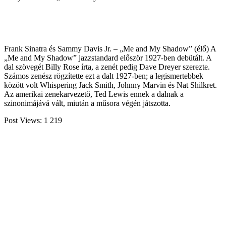
Frank Sinatra és Sammy Davis Jr. – „Me and My Shadow” (élő) A
„Me and My Shadow” jazzstandard először 1927-ben debütált. A
dal szövegét Billy Rose írta, a zenét pedig Dave Dreyer szerezte.
Számos zenész rögzítette ezt a dalt 1927-ben; a legismertebbek
között volt Whispering Jack Smith, Johnny Marvin és Nat Shilkret.
Az amerikai zenekarvezető, Ted Lewis ennek a dalnak a
szinonimájává vált, miután a műsora végén játszotta.
Post Views:
1 219