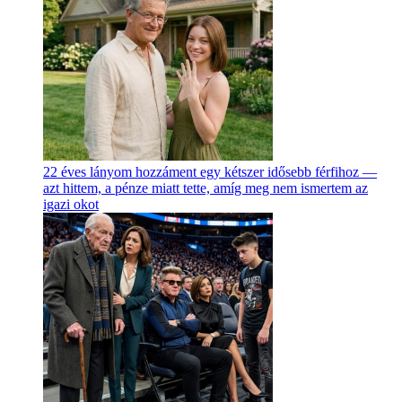
22 éves lányom hozzáment egy kétszer idősebb férfihoz —
azt hittem, a pénze miatt tette, amíg meg nem ismertem az
igazi okot