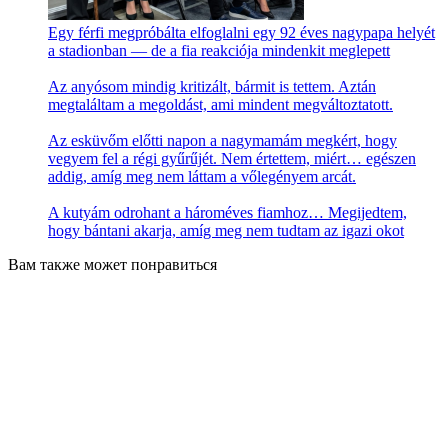
Egy férfi megpróbálta elfoglalni egy 92 éves nagypapa helyét
a stadionban — de a fia reakciója mindenkit meglepett
Az anyósom mindig kritizált, bármit is tettem. Aztán
megtaláltam a megoldást, ami mindent megváltoztatott.
Az esküvőm előtti napon a nagymamám megkért, hogy
vegyem fel a régi gyűrűjét. Nem értettem, miért… egészen
addig, amíg meg nem láttam a vőlegényem arcát.
A kutyám odrohant a hároméves fiamhoz… Megijedtem,
hogy bántani akarja, amíg meg nem tudtam az igazi okot
Вам также может понравиться