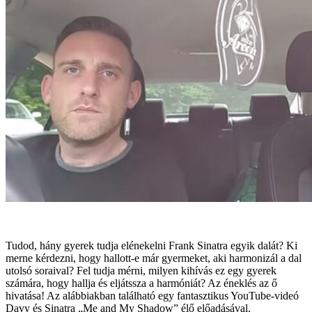
Tudod, hány gyerek tudja elénekelni Frank Sinatra egyik dalát? Ki
merne kérdezni, hogy hallott-e már gyermeket, aki harmonizál a dal
utolsó soraival? Fel tudja mérni, milyen kihívás ez egy gyerek
számára, hogy hallja és eljátssza a harmóniát? Az éneklés az ő
hivatása! Az alábbiakban található egy fantasztikus YouTube-videó
Davy és Sinatra „Me and My Shadow” élő előadásával.