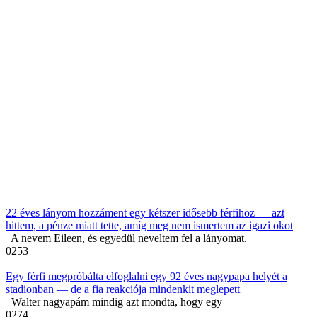
22 éves lányom hozzáment egy kétszer idősebb férfihoz — azt
hittem, a pénze miatt tette, amíg meg nem ismertem az igazi okot
A nevem Eileen, és egyedül neveltem fel a lányomat.
0
253
Egy férfi megpróbálta elfoglalni egy 92 éves nagypapa helyét a
stadionban — de a fia reakciója mindenkit meglepett
Walter nagyapám mindig azt mondta, hogy egy
0
274