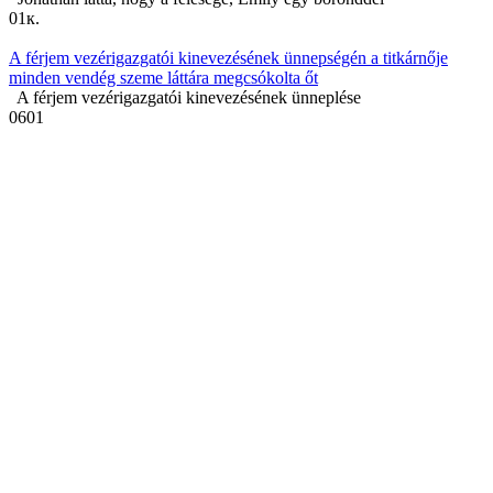
0
1к.
A férjem vezérigazgatói kinevezésének ünnepségén a titkárnője
minden vendég szeme láttára megcsókolta őt
A férjem vezérigazgatói kinevezésének ünneplése
0
601