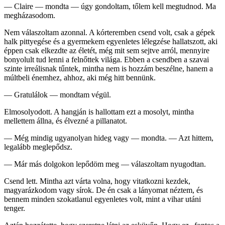
— Claire — mondta — úgy gondoltam, tőlem kell megtudnod. Ma
megházasodom.
Nem válaszoltam azonnal. A kórteremben csend volt, csak a gépek
halk pittyegése és a gyermekem egyenletes lélegzése hallatszott, aki
éppen csak elkezdte az életét, még mit sem sejtve arról, mennyire
bonyolult tud lenni a felnőttek világa. Ebben a csendben a szavai
szinte irreálisnak tűntek, mintha nem is hozzám beszélne, hanem a
múltbeli énemhez, ahhoz, aki még hitt bennünk.
— Gratulálok — mondtam végül.
Elmosolyodott. A hangján is hallottam ezt a mosolyt, mintha
mellettem állna, és élvezné a pillanatot.
— Még mindig ugyanolyan hideg vagy — mondta. — Azt hittem,
legalább meglepődsz.
— Már más dolgokon lepődöm meg — válaszoltam nyugodtan.
Csend lett. Mintha azt várta volna, hogy vitatkozni kezdek,
magyarázkodom vagy sírok. De én csak a lányomat néztem, és
bennem minden szokatlanul egyenletes volt, mint a vihar utáni
tenger.