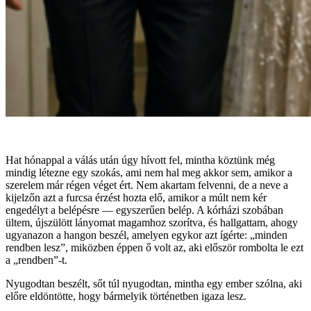
Hat hónappal a válás után úgy hívott fel, mintha köztünk még
mindig létezne egy szokás, ami nem hal meg akkor sem, amikor a
szerelem már régen véget ért. Nem akartam felvenni, de a neve a
kijelzőn azt a furcsa érzést hozta elő, amikor a múlt nem kér
engedélyt a belépésre — egyszerűen belép. A kórházi szobában
ültem, újszülött lányomat magamhoz szorítva, és hallgattam, ahogy
ugyanazon a hangon beszél, amelyen egykor azt ígérte: „minden
rendben lesz”, miközben éppen ő volt az, aki először rombolta le ezt
a „rendben”-t.
Nyugodtan beszélt, sőt túl nyugodtan, mintha egy ember szólna, aki
előre eldöntötte, hogy bármelyik történetben igaza lesz.