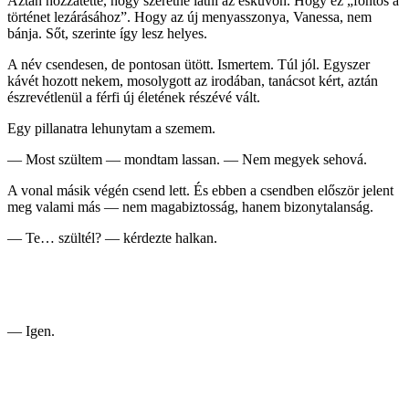
Aztán hozzátette, hogy szeretne látni az esküvőn. Hogy ez „fontos a
történet lezárásához”. Hogy az új menyasszonya, Vanessa, nem
bánja. Sőt, szerinte így lesz helyes.
A név csendesen, de pontosan ütött. Ismertem. Túl jól. Egyszer
kávét hozott nekem, mosolygott az irodában, tanácsot kért, aztán
észrevétlenül a férfi új életének részévé vált.
Egy pillanatra lehunytam a szemem.
— Most szültem — mondtam lassan. — Nem megyek sehová.
A vonal másik végén csend lett. És ebben a csendben először jelent
meg valami más — nem magabiztosság, hanem bizonytalanság.
— Te… szültél? — kérdezte halkan.
— Igen.