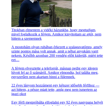
Titokban elmentem a vidéki házunkba, hogy megtudjam,
mivel foglalkozik a férjem. Amikor kinyitottam az ajtót, nem
hittem a szememnek
A mostohám olyan ruhában érkezett a szalagavatómra, amely
szinte pontos mása volt annak, amit a néhai anyukám varrt
nekem. Később azonban 200 vendég előtt kiderült, miért tette
ezt…
A férjem elvesztette a telefonját, másnap pedig egy idegen
hívott fel az ő számáról. Amikor elmondta, hol találta meg,
egyszerűen nem akartam hinni a fülemnek.
22 éves lányom hozzáment egy kétszer idősebb férfihoz —
azt hittem, a pénze miatt tette, amíg meg nem ismertem az
igazi okot
Egy férfi megpróbálta elfoglalni egy 92 éves nagypapa helyét