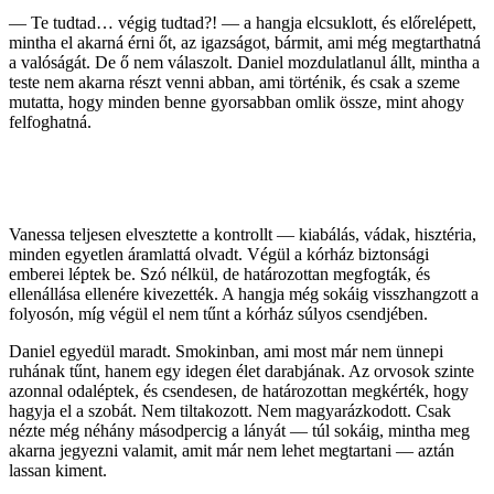
— Te tudtad… végig tudtad?! — a hangja elcsuklott, és előrelépett,
mintha el akarná érni őt, az igazságot, bármit, ami még megtarthatná
a valóságát. De ő nem válaszolt. Daniel mozdulatlanul állt, mintha a
teste nem akarna részt venni abban, ami történik, és csak a szeme
mutatta, hogy minden benne gyorsabban omlik össze, mint ahogy
felfoghatná.
Vanessa teljesen elvesztette a kontrollt — kiabálás, vádak, hisztéria,
minden egyetlen áramlattá olvadt. Végül a kórház biztonsági
emberei léptek be. Szó nélkül, de határozottan megfogták, és
ellenállása ellenére kivezették. A hangja még sokáig visszhangzott a
folyosón, míg végül el nem tűnt a kórház súlyos csendjében.
Daniel egyedül maradt. Smokinban, ami most már nem ünnepi
ruhának tűnt, hanem egy idegen élet darabjának. Az orvosok szinte
azonnal odaléptek, és csendesen, de határozottan megkérték, hogy
hagyja el a szobát. Nem tiltakozott. Nem magyarázkodott. Csak
nézte még néhány másodpercig a lányát — túl sokáig, mintha meg
akarna jegyezni valamit, amit már nem lehet megtartani — aztán
lassan kiment.