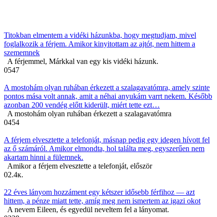
Titokban elmentem a vidéki házunkba, hogy megtudjam, mivel
foglalkozik a férjem. Amikor kinyitottam az ajtót, nem hittem a
szememnek
A férjemmel, Márkkal van egy kis vidéki házunk.
0
547
A mostohám olyan ruhában érkezett a szalagavatómra, amely szinte
pontos mása volt annak, amit a néhai anyukám varrt nekem. Később
azonban 200 vendég előtt kiderült, miért tette ezt…
A mostohám olyan ruhában érkezett a szalagavatómra
0
454
A férjem elvesztette a telefonját, másnap pedig egy idegen hívott fel
az ő számáról. Amikor elmondta, hol találta meg, egyszerűen nem
akartam hinni a fülemnek.
Amikor a férjem elvesztette a telefonját, először
0
2.4к.
22 éves lányom hozzáment egy kétszer idősebb férfihoz — azt
hittem, a pénze miatt tette, amíg meg nem ismertem az igazi okot
A nevem Eileen, és egyedül neveltem fel a lányomat.