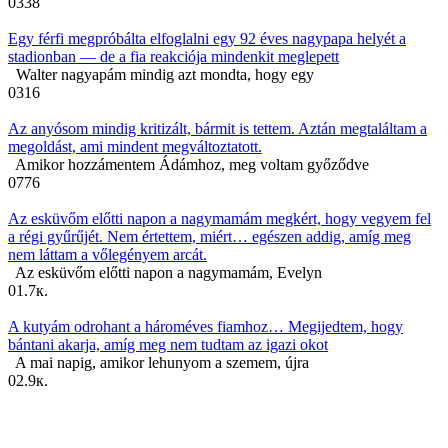
0
338
Egy férfi megpróbálta elfoglalni egy 92 éves nagypapa helyét a
stadionban — de a fia reakciója mindenkit meglepett
Walter nagyapám mindig azt mondta, hogy egy
0
316
Az anyósom mindig kritizált, bármit is tettem. Aztán megtaláltam a
megoldást, ami mindent megváltoztatott.
Amikor hozzámentem Ádámhoz, meg voltam győződve
0
776
Az esküvőm előtti napon a nagymamám megkért, hogy vegyem fel
a régi gyűrűjét. Nem értettem, miért… egészen addig, amíg meg
nem láttam a vőlegényem arcát.
Az esküvőm előtti napon a nagymamám, Evelyn
0
1.7к.
A kutyám odrohant a hároméves fiamhoz… Megijedtem, hogy
bántani akarja, amíg meg nem tudtam az igazi okot
A mai napig, amikor lehunyom a szemem, újra
0
2.9к.