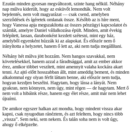
Ezután minden gyorsan megváltozott, szinte hang nélkül. Néhány
nap múlva kiderült, hogy az esküvőt lemondták. Nem volt
bejelentés, nem volt magyarázat — csak csend, amelyben
szerződések és ígéretek omlanak össze. Később az is híre ment,
hogy Vanessa apja megszakította az összes pénzügyi kapcsolatot és
számlát, amelyre Daniel vállalkozása épült. Minden, amit évekig
felépített, lassan, darabonként kezdett szétesni, mint egy ház,
amelyből egyenként húzzák ki az alapokat. És először nem ő
irányította a helyzetet, hanem ő lett az, aki nem tudja megállítani.
Néhány hét múlva jött hozzám. Nem hangos szavakkal, nem
követelésekkel, hanem azzal a fáradtsággal, amit az ember akkor
érez, amikor többet veszített, mint amennyit valaha kockára akart
tenni. Az ajtó előtt hosszabban állt, mint ameddig bement, és minden
alkalommal egy olyan férfit láttam benne, aki először nem tudja,
hogyan kezdjen beszélni. Hagytam, hogy lássa a lányát. Nem
gyakran, nem könnyen, nem úgy, mint régen — de hagytam. Mert ő
nem volt a hibáink része, hanem egy élet része, amit már nem lehet
újraírni.
De amikor egyszer halkan azt mondta, hogy mindent vissza akar
kapni, csak nyugodtan ránéztem, és azt feleltem, hogy nincs több
„vissza”. Sem neki, sem nekem. És talán soha nem is volt úgy,
ahogy ő elképzelte.