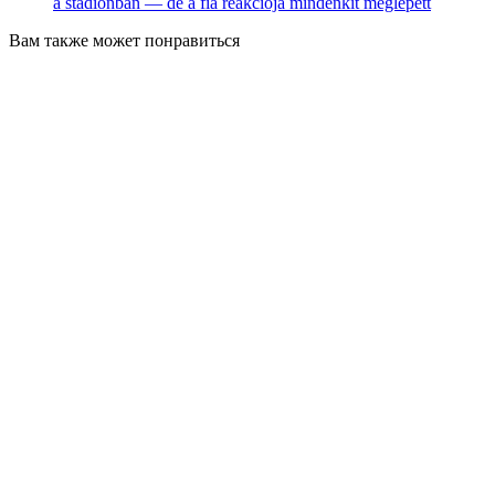
a stadionban — de a fia reakciója mindenkit meglepett
Вам также может понравиться