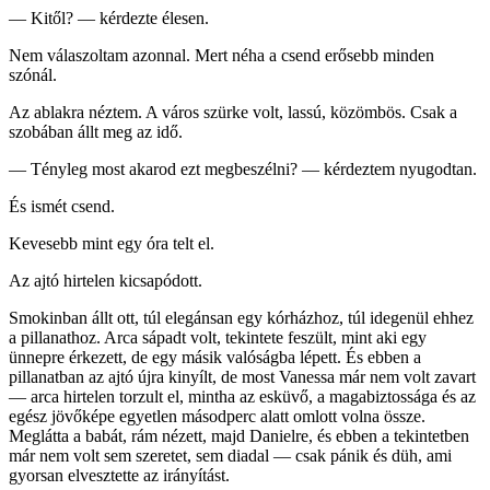
— Kitől? — kérdezte élesen.
Nem válaszoltam azonnal. Mert néha a csend erősebb minden
szónál.
Az ablakra néztem. A város szürke volt, lassú, közömbös. Csak a
szobában állt meg az idő.
— Tényleg most akarod ezt megbeszélni? — kérdeztem nyugodtan.
És ismét csend.
Kevesebb mint egy óra telt el.
Az ajtó hirtelen kicsapódott.
Smokinban állt ott, túl elegánsan egy kórházhoz, túl idegenül ehhez
a pillanathoz. Arca sápadt volt, tekintete feszült, mint aki egy
ünnepre érkezett, de egy másik valóságba lépett. És ebben a
pillanatban az ajtó újra kinyílt, de most Vanessa már nem volt zavart
— arca hirtelen torzult el, mintha az esküvő, a magabiztossága és az
egész jövőképe egyetlen másodperc alatt omlott volna össze.
Meglátta a babát, rám nézett, majd Danielre, és ebben a tekintetben
már nem volt sem szeretet, sem diadal — csak pánik és düh, ami
gyorsan elvesztette az irányítást.