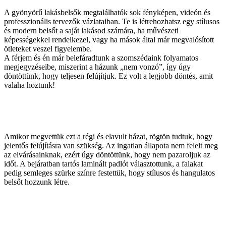
A gyönyörű lakásbelsők megtalálhatók sok fényképen, videón és
professzionális tervezők vázlataiban. Te is létrehozhatsz egy stílusos
és modern belsőt a saját lakásod számára, ha művészeti
képességekkel rendelkezel, vagy ha mások által már megvalósított
ötleteket veszel figyelembe.
A férjem és én már belefáradtunk a szomszédaink folyamatos
megjegyzéseibe, miszerint a házunk „nem vonzó”, így úgy
döntöttünk, hogy teljesen felújítjuk. Ez volt a legjobb döntés, amit
valaha hoztunk!
Amikor megvettük ezt a régi és elavult házat, rögtön tudtuk, hogy
jelentős felújításra van szükség. Az ingatlan állapota nem felelt meg
az elvárásainknak, ezért úgy döntöttünk, hogy nem pazaroljuk az
időt. A bejáratban tartós laminált padlót választottunk, a falakat
pedig semleges szürke színre festettük, hogy stílusos és hangulatos
belsőt hozzunk létre.