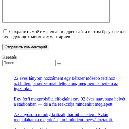
Сохранить моё имя, email и адрес сайта в этом браузере для
последующих моих комментариев.
Keresés
Search
for:
22 éves lányom hozzáment egy kétszer idősebb férfihoz —
azt hittem, a pénze miatt tette, amíg meg nem ismertem az
igazi okot
Egy férfi megpróbálta elfoglalni egy 92 éves nagypapa helyét
a stadionban — de a fia reakciója mindenkit meglepett
Az anyósom mindig kritizált, bármit is tettem. Aztán
megtaláltam a megoldást, ami mindent megváltoztatott.