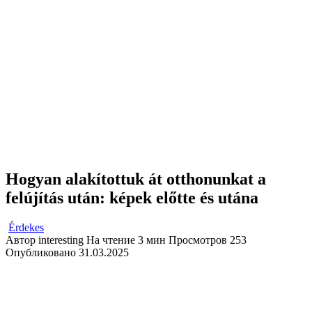
Hogyan alakítottuk át otthonunkat a
felújítás után: képek előtte és utána
Érdekes
Автор
interesting
На чтение
3 мин
Просмотров
253
Опубликовано
31.03.2025