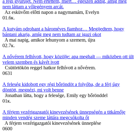
a régi gyűrűjét. Nem értettem, miért… egészen addig, amíg meg
nem láttam a vőlegényem arcát.
Az esküvőm előtti napon a nagymamám, Evelyn
0
1.6к.
A kutyám odrohant a hároméves fiamhoz… Megijedtem, hogy
bántani akarja, amíg meg nem tudtam az igazi okot
A mai napig, amikor lehunyom a szemem, újra
0
2.7к.
A nővérem felhívott, hogy közölje: apa meghalt — miközben ott ült
velem szemben és kávét ivott
Csütörtökön reggel hatkor felhívott a nővérem.
0
631
A feleség kidobott egy régi bőröndöt a folyóba, de a férj úgy
döntött, megnézi, mi volt benne
Jonathan látta, hogy a felesége, Emily egy bőrönddel
0
1к.
A férjem vezérigazgatói kinevezésének ünnepségén a titkárnője
minden vendég szeme láttára megcsókolta őt
A férjem vezérigazgatói kinevezésének ünneplése
0
600