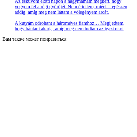
Az esküvőm előtti napon a nagymamám megkért, hogy
vegyem fel a régi gyűrűjét. Nem értettem, miért… egészen
addig, amíg meg nem láttam a vőlegényem arcát.
A kutyám odrohant a hároméves fiamhoz… Megijedtem,
hogy bántani akarja, amíg meg nem tudtam az igazi okot
Вам также может понравиться