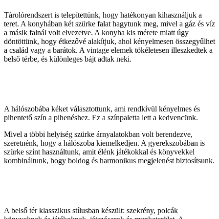
Tárolórendszert is telepítettünk, hogy hatékonyan kihasználjuk a
teret. A konyhában két szürke falat hagytunk meg, mivel a gáz és víz
a másik falnál volt elvezetve. A konyha kis mérete miatt úgy
döntöttünk, hogy étkezővé alakítjuk, ahol kényelmesen összegyűlhet
a család vagy a barátok. A vintage elemek tökéletesen illeszkedtek a
belső térbe, és különleges bájt adtak neki.
A hálószobába kéket választottunk, ami rendkívül kényelmes és
pihentető szín a pihenéshez. Ez a színpaletta lett a kedvencünk.
Mivel a többi helyiség szürke árnyalatokban volt berendezve,
szeretnénk, hogy a hálószoba kiemelkedjen. A gyerekszobában is
szürke színt használtunk, amit élénk játékokkal és könyvekkel
kombináltunk, hogy boldog és harmonikus megjelenést biztosítsunk.
A belső tér klasszikus stílusban készült: szekrény, polcák