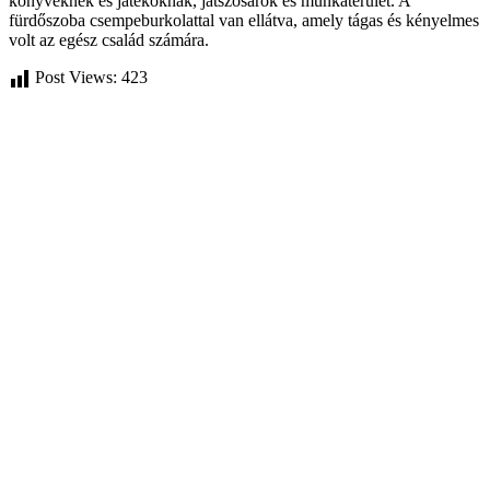
könyveknek és játékoknak, játszósarok és munkaterület. A
fürdőszoba csempeburkolattal van ellátva, amely tágas és kényelmes
volt az egész család számára.
Post Views:
423