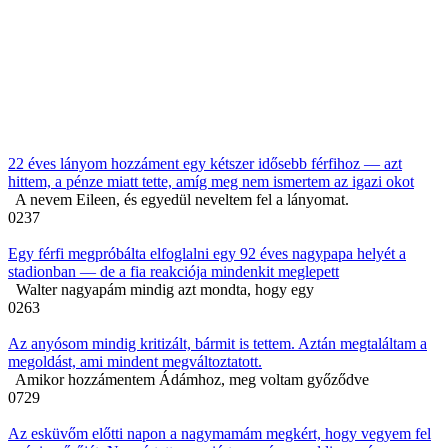
22 éves lányom hozzáment egy kétszer idősebb férfihoz — azt
hittem, a pénze miatt tette, amíg meg nem ismertem az igazi okot
A nevem Eileen, és egyedül neveltem fel a lányomat.
0
237
Egy férfi megpróbálta elfoglalni egy 92 éves nagypapa helyét a
stadionban — de a fia reakciója mindenkit meglepett
Walter nagyapám mindig azt mondta, hogy egy
0
263
Az anyósom mindig kritizált, bármit is tettem. Aztán megtaláltam a
megoldást, ami mindent megváltoztatott.
Amikor hozzámentem Ádámhoz, meg voltam győződve
0
729
Az esküvőm előtti napon a nagymamám megkért, hogy vegyem fel