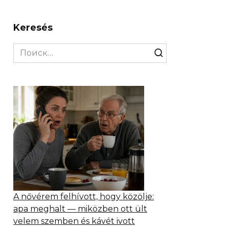
Keresés
Search
for:
A nővérem felhívott, hogy közölje:
apa meghalt — miközben ott ült
velem szemben és kávét ivott