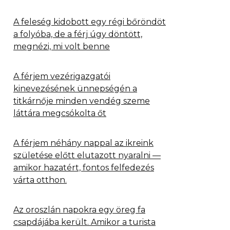
A feleség kidobott egy régi bőröndöt
a folyóba, de a férj úgy döntött,
megnézi, mi volt benne
A férjem vezérigazgatói
kinevezésének ünnepségén a
titkárnője minden vendég szeme
láttára megcsókolta őt
A férjem néhány nappal az ikreink
születése előtt elutazott nyaralni —
amikor hazatért, fontos felfedezés
várta otthon.
Az oroszlán napokra egy öreg fa
csapdájába került. Amikor a turista