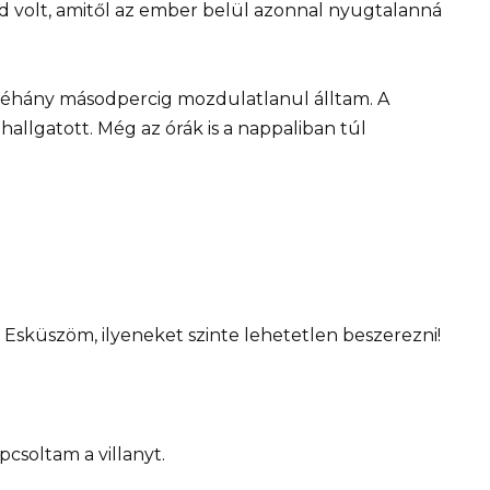
d volt, amitől az ember belül azonnal nyugtalanná
 néhány másodpercig mozdulatlanul álltam. A
hallgatott. Még az órák is a nappaliban túl
! Esküszöm, ilyeneket szinte lehetetlen beszerezni!
pcsoltam a villanyt.