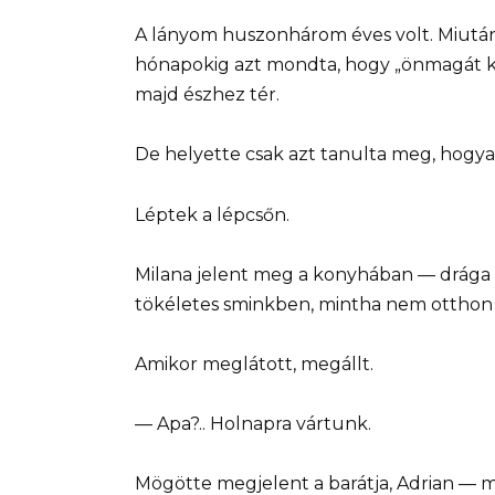
A lányom huszonhárom éves volt. Miután s
hónapokig azt mondta, hogy „önmagát ke
majd észhez tér.
De helyette csak azt tanulta meg, hogy
Léptek a lépcsőn.
Milana jelent meg a konyhában — drága 
tökéletes sminkben, mintha nem otthon
Amikor meglátott, megállt.
— Apa?.. Holnapra vártunk.
Mögötte megjelent a barátja, Adrian — ma