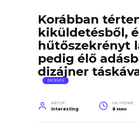
Korábban tértem
kiküldetésből, 
hűtőszekrényt 
pedig élő adásb
dizájner táskáva
ÉRDEKES
АВТОР
НА ЧТЕНИЕ
interesting
8 мин