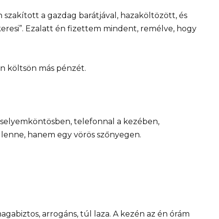
zakított a gazdag barátjával, hazaköltözött, és
resi”. Ezalatt én fizettem mindent, remélve, hogy
an költsön más pénzét.
selyemköntösben, telefonnal a kezében,
 lenne, hanem egy vörös szőnyegen.
gabiztos, arrogáns, túl laza. A kezén az én órám