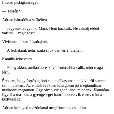
Lassan pislogtam egyet.
— Tessék?
Adrian hátradőlt a székében.
— Jegyesek vagyunk, Mara. Nem házasok. Ne csinálj ebből
valami… véglegeset.
Vivienne halkan felsóhajtott.
— A férfiaknak néha szükségük van térre, drágám.
Kamilla felnevetett.
— Főleg akkor, amikor az esküvő fontosabbá válik, mint maga a
férfi.
Éreztem, hogy forróság önti el a mellkasomat, de kívülről semmit
sem mutattam. Az elmúlt években túlságosan jól megtanultam
uralkodni magamon. Egy olyan világban, ahol mindenki állandóan
figyeli a másikat, a gyengeséget hamarabb veszik észre, mint a
kedvességet.
Adrian könnyed mozdulattal megérintette a csuklómat.