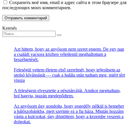
Сохранить моё имя, email и адрес сайта в этом браузере для
последующих моих комментариев.
Keresés
Search
for:
Azt hittem, hogy az anyósom nem szeret engem. De egy nap
a családi vacsora közben véletlenül meghallottam a
beszélgetését.
Feleségül vettem életem első szerelmét, hogy teljesítsem az
utolsó kívánságát — csak a halála után tudtam meg, miért tért
vissza
A feleségem elvesztette a pénztárcáját. Amikor megtudtam,
hol hagyta, igazán meglepődtem.
Az anyósom úgy gondolta, hogy engedély nélkül is bemehet
a hálószobánkba, mert szerinte ez a fia háza. Miután hozzám
vágta a kulcsokat, úgy döntöttem, hogy a kezembe veszem a
dolgokat.