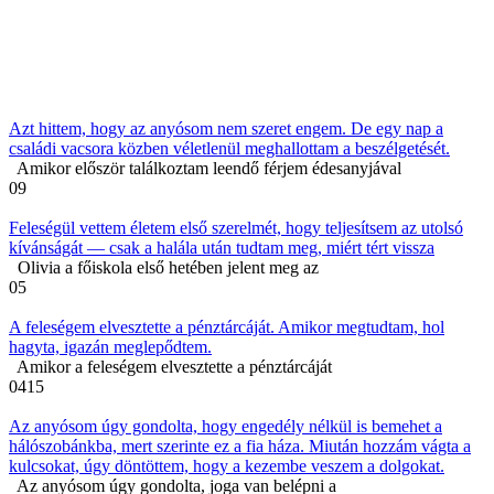
Azt hittem, hogy az anyósom nem szeret engem. De egy nap a
családi vacsora közben véletlenül meghallottam a beszélgetését.
Amikor először találkoztam leendő férjem édesanyjával
0
9
Feleségül vettem életem első szerelmét, hogy teljesítsem az utolsó
kívánságát — csak a halála után tudtam meg, miért tért vissza
Olivia a főiskola első hetében jelent meg az
0
5
A feleségem elvesztette a pénztárcáját. Amikor megtudtam, hol
hagyta, igazán meglepődtem.
Amikor a feleségem elvesztette a pénztárcáját
0
415
Az anyósom úgy gondolta, hogy engedély nélkül is bemehet a
hálószobánkba, mert szerinte ez a fia háza. Miután hozzám vágta a
kulcsokat, úgy döntöttem, hogy a kezembe veszem a dolgokat.
Az anyósom úgy gondolta, joga van belépni a