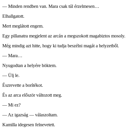
— Minden rendben van. Mara csak túl érzelmesen…
Elhallgatott.
Mert meglátott engem.
Egy pillanatra megjelent az arcán a megszokott magabiztos mosoly.
Még mindig azt hitte, hogy ki tudja beszélni magát a helyzetből.
— Mara…
Nyugodtan a helyére böktem.
— Ülj le.
Észrevette a borítékot.
És az arca először változott meg.
— Mi ez?
— Az igazság — válaszoltam.
Kamilla idegesen felnevetett.