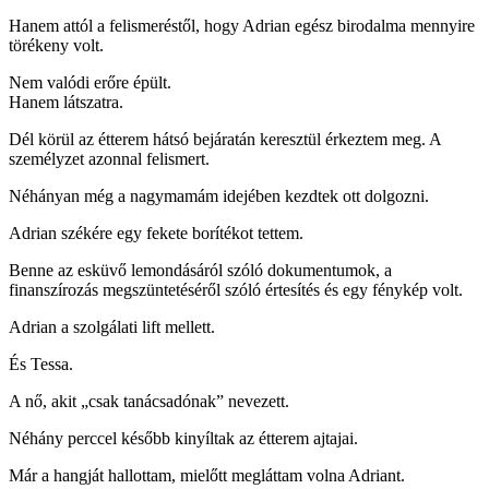
Hanem attól a felismeréstől, hogy Adrian egész birodalma mennyire
törékeny volt.
Nem valódi erőre épült.
Hanem látszatra.
Dél körül az étterem hátsó bejáratán keresztül érkeztem meg. A
személyzet azonnal felismert.
Néhányan még a nagymamám idejében kezdtek ott dolgozni.
Adrian székére egy fekete borítékot tettem.
Benne az esküvő lemondásáról szóló dokumentumok, a
finanszírozás megszüntetéséről szóló értesítés és egy fénykép volt.
Adrian a szolgálati lift mellett.
És Tessa.
A nő, akit „csak tanácsadónak” nevezett.
Néhány perccel később kinyíltak az étterem ajtajai.
Már a hangját hallottam, mielőtt megláttam volna Adriant.