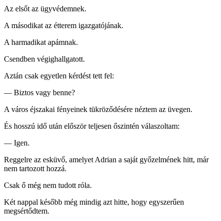
Az elsőt az ügyvédemnek.
A másodikat az étterem igazgatójának.
A harmadikat apámnak.
Csendben végighallgatott.
Aztán csak egyetlen kérdést tett fel:
— Biztos vagy benne?
A város éjszakai fényeinek tükröződésére néztem az üvegen.
És hosszú idő után először teljesen őszintén válaszoltam:
— Igen.
Reggelre az esküvő, amelyet Adrian a saját győzelmének hitt, már
nem tartozott hozzá.
Csak ő még nem tudott róla.
Két nappal később még mindig azt hitte, hogy egyszerűen
megsértődtem.