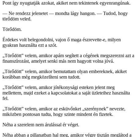
Pont így nyugtatják azokat, akiket nem tekintenek egyenrangúnak.
— Ne rendezz jelenetet — mondta lágy hangon. — Tudod, hogy
törődöm veled.
Törődöm.
Érdekes volt belegondolni, vajon ő maga észrevette-e, milyen
gyakran használta ezt a szót.
„Törődött” velem, amikor apám segített a cégének megszerezni azt a
finanszírozást, amelyet senki más nem hagyott volna jóvá.
„Törődött” velem, amikor bemutattam olyan embereknek, akiket
korábban még megközelíteni sem tudott.
„Törődött” velem, amikor jótékonysági esteken jelent meg
mellettem, majd ezeket a kapcsolatokat a saját üzleteihez használta
fel.
„Törődött” velem, amikor az esküvőnket „szerénynek” nevezte,
miközben pontosan tudta, hogy szinte mindent én fizetek.
Néha a szerelem nem árulással ér véget.
Néha abban a pillanatban hal meg, amikor végre tisztán meglátod a