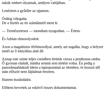
másik embert olyannak, amilyen valójában.
Lenéztem a gyűrűre az ujjamon.
Órákig válogatta.
De a fizetés az én számlámról ment le.
— Természetesen — mondtam nyugodtan. — Értem.
És Adrian elmosolyodott.
Azon a magabiztos férfimosollyal, amely azt sugallta, hogy a helyzet
ismét az ő irányítása alatt áll.
Aznap este szinte teljes csendben tértünk vissza a penthouse-omba.
Ő gyorsan elaludt, mintha semmi sem történt volna. Én pedig a
panorámaablaknál ültem a laptopommal az ölemben, és hosszú idő
után először nem fájdalmat éreztem.
Hanem tisztánlátást.
Előttem hevertek az esküvő összes dokumentumai.