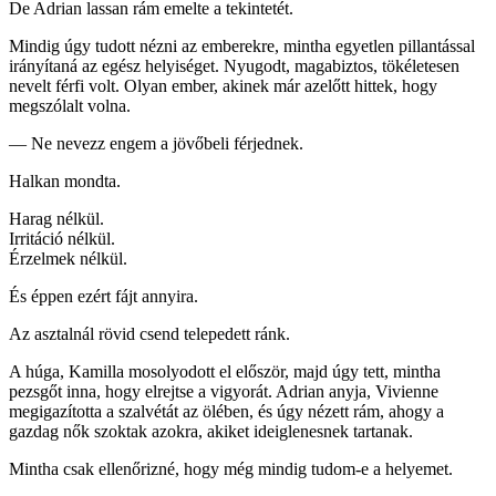
De Adrian lassan rám emelte a tekintetét.
Mindig úgy tudott nézni az emberekre, mintha egyetlen pillantással
irányítaná az egész helyiséget. Nyugodt, magabiztos, tökéletesen
nevelt férfi volt. Olyan ember, akinek már azelőtt hittek, hogy
megszólalt volna.
— Ne nevezz engem a jövőbeli férjednek.
Halkan mondta.
Harag nélkül.
Irritáció nélkül.
Érzelmek nélkül.
És éppen ezért fájt annyira.
Az asztalnál rövid csend telepedett ránk.
A húga, Kamilla mosolyodott el először, majd úgy tett, mintha
pezsgőt inna, hogy elrejtse a vigyorát. Adrian anyja, Vivienne
megigazította a szalvétát az ölében, és úgy nézett rám, ahogy a
gazdag nők szoktak azokra, akiket ideiglenesnek tartanak.
Mintha csak ellenőrizné, hogy még mindig tudom-e a helyemet.