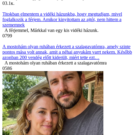
0
3.1к.
Titokban elmentem a vidéki házunkba, hogy megtudjam, mivel
foglalkozik a férjem. Amikor kinyitottam az ajtót, nem hittem a
szememnek
A férjemmel, Márkkal van egy kis vidéki házunk.
0
799
A mostohám olyan ruhában érkezett a szalagavatómra, amely szinte
pontos mása volt annak, amit a néhai anyukám varrt nekem. Később
azonban 200 vendég előtt kiderült, miért tette ezt…
A mostohám olyan ruhában érkezett a szalagavatómra
0
586