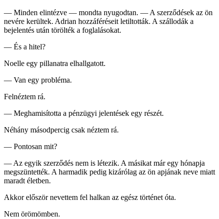
— Minden elintézve — mondta nyugodtan. — A szerződések az ön
nevére kerültek. Adrian hozzáféréseit letiltották. A szállodák a
bejelentés után törölték a foglalásokat.
— És a hitel?
Noelle egy pillanatra elhallgatott.
— Van egy probléma.
Felnéztem rá.
— Meghamisította a pénzügyi jelentések egy részét.
Néhány másodpercig csak néztem rá.
— Pontosan mit?
— Az egyik szerződés nem is létezik. A másikat már egy hónapja
megszüntették. A harmadik pedig kizárólag az ön apjának neve miatt
maradt életben.
Akkor először nevettem fel halkan az egész történet óta.
Nem örömömben.