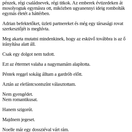
pénzek, régi családnevek, régi titkok. Az emberek évtizedeken át
mosolyogtak egymásra ott, miközben ugyanennyi ideig rombolták
egymás életét a háttérben.
Adrian befektetőket, üzleti partnereket és még egy társasági rovat
szerkesztőjét is meghívta.
Meg akarta mutatni mindenkinek, hogy az esküvő továbbra is az ő
irányítása alatt áll.
Csak egy dolgot nem tudott.
Ezt az éttermet valaha a nagymamám alapította.
Péntek reggel sokáig álltam a gardrób előtt.
Aztán az elefántcsontszínt választottam.
Nem gyengédet.
Nem romantikusat.
Hanem szigorút.
Majdnem jegeset.
Noelle már egy dossziéval várt rám.