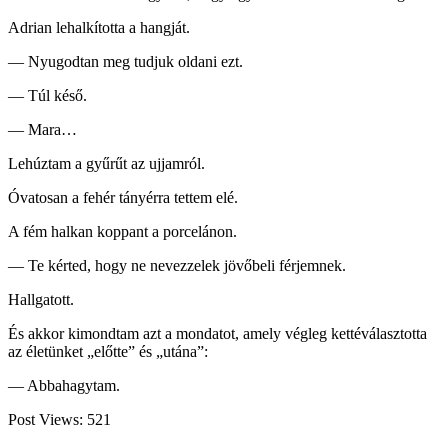
Adrian lehalkította a hangját.
— Nyugodtan meg tudjuk oldani ezt.
— Túl késő.
— Mara…
Lehúztam a gyűrűt az ujjamról.
Óvatosan a fehér tányérra tettem elé.
A fém halkan koppant a porcelánon.
— Te kérted, hogy ne nevezzelek jövőbeli férjemnek.
Hallgatott.
És akkor kimondtam azt a mondatot, amely végleg kettéválasztotta
az életünket „előtte” és „utána”:
— Abbahagytam.
Post Views:
521