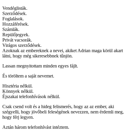
Vendéglisták.
Szerződések.
Foglalások.
Hozzáférések.
Számlák.
Repülőjegyek.
Privát vacsorák.
Virágos szerződések.
Azoknak az embereknek a nevei, akiket Adrian maga körül akart
látni, hogy még sikeresebbnek tűnjön.
Lassan megnyitottam minden egyes fájlt.
És töröltem a saját nevemet.
Hisztéria nélkül.
Könnyek nélkül.
Éjszakai telefonhívások nélkül.
Csak csend volt és a hideg felismerés, hogy az az ember, aki
szégyelli, hogy jövőbeli feleségének nevezzen, nem érdemli meg,
hogy férj legyen.
Aztán három telefonhívást intéztem.