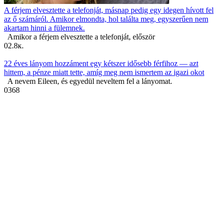
A férjem elvesztette a telefonját, másnap pedig egy idegen hívott fel
az ő számáról. Amikor elmondta, hol találta meg, egyszerűen nem
akartam hinni a fülemnek.
Amikor a férjem elvesztette a telefonját, először
0
2.8к.
22 éves lányom hozzáment egy kétszer idősebb férfihoz — azt
hittem, a pénze miatt tette, amíg meg nem ismertem az igazi okot
A nevem Eileen, és egyedül neveltem fel a lányomat.
0
368