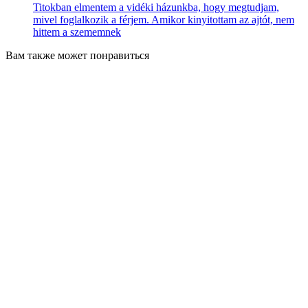
Titokban elmentem a vidéki házunkba, hogy megtudjam,
mivel foglalkozik a férjem. Amikor kinyitottam az ajtót, nem
hittem a szememnek
Вам также может понравиться