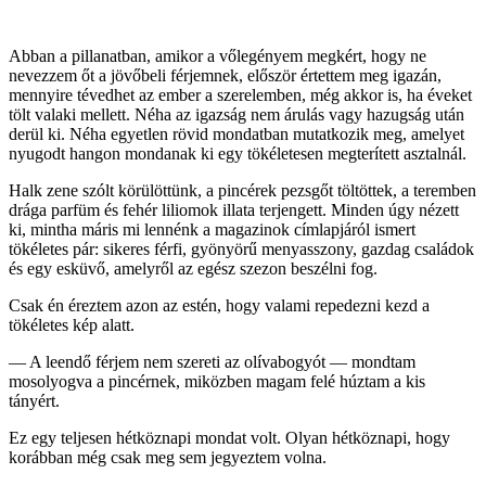
Abban a pillanatban, amikor a vőlegényem megkért, hogy ne
nevezzem őt a jövőbeli férjemnek, először értettem meg igazán,
mennyire tévedhet az ember a szerelemben, még akkor is, ha éveket
tölt valaki mellett. Néha az igazság nem árulás vagy hazugság után
derül ki. Néha egyetlen rövid mondatban mutatkozik meg, amelyet
nyugodt hangon mondanak ki egy tökéletesen megterített asztalnál.
Halk zene szólt körülöttünk, a pincérek pezsgőt töltöttek, a teremben
drága parfüm és fehér liliomok illata terjengett. Minden úgy nézett
ki, mintha máris mi lennénk a magazinok címlapjáról ismert
tökéletes pár: sikeres férfi, gyönyörű menyasszony, gazdag családok
és egy esküvő, amelyről az egész szezon beszélni fog.
Csak én éreztem azon az estén, hogy valami repedezni kezd a
tökéletes kép alatt.
— A leendő férjem nem szereti az olívabogyót — mondtam
mosolyogva a pincérnek, miközben magam felé húztam a kis
tányért.
Ez egy teljesen hétköznapi mondat volt. Olyan hétköznapi, hogy
korábban még csak meg sem jegyeztem volna.