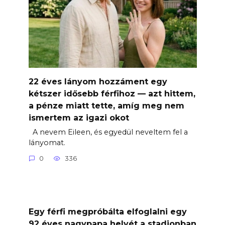
22 éves lányom hozzáment egy
kétszer idősebb férfihoz — azt hittem,
a pénze miatt tette, amíg meg nem
ismertem az igazi okot
A nevem Eileen, és egyedül neveltem fel a
lányomat.
0
336
Egy férfi megpróbálta elfoglalni egy
92 éves nagypapa helyét a stadionban