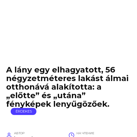
A lány egy elhagyatott, 56
négyzetméteres lakást álmai
otthonává alakította: a
„előtte” és „utána”
fényképek lenyűgözőek.
ÉRDEKES
АВТОР
НА ЧТЕНИЕ