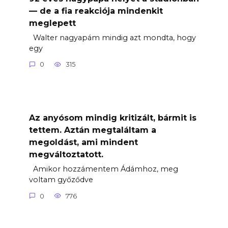
— de a fia reakciója mindenkit
meglepett
Walter nagyapám mindig azt mondta, hogy
egy
0
315
Az anyósom mindig kritizált, bármit is
tettem. Aztán megtaláltam a
megoldást, ami mindent
megváltoztatott.
Amikor hozzámentem Ádámhoz, meg
voltam győződve
0
776