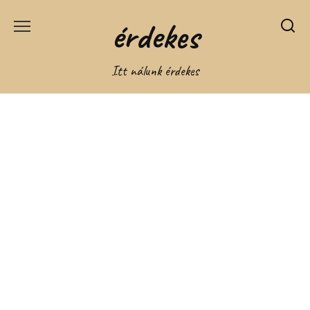
Перейти
érdekes
к
содержанию
Itt nálunk érdekes