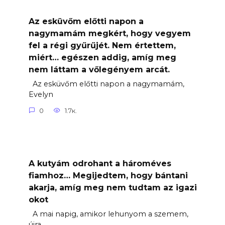
Az esküvőm előtti napon a
nagymamám megkért, hogy vegyem
fel a régi gyűrűjét. Nem értettem,
miért… egészen addig, amíg meg
nem láttam a vőlegényem arcát.
Az esküvőm előtti napon a nagymamám,
Evelyn
0
1.7к.
A kutyám odrohant a hároméves
fiamhoz… Megijedtem, hogy bántani
akarja, amíg meg nem tudtam az igazi
okot
A mai napig, amikor lehunyom a szemem,
újra