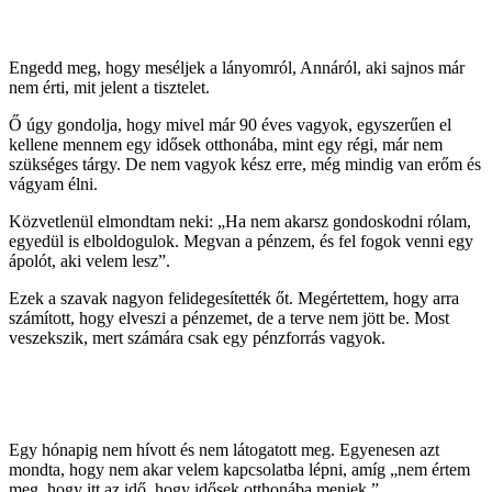
Engedd meg, hogy meséljek a lányomról, Annáról, aki sajnos már
nem érti, mit jelent a tisztelet.
Ő úgy gondolja, hogy mivel már 90 éves vagyok, egyszerűen el
kellene mennem egy idősek otthonába, mint egy régi, már nem
szükséges tárgy. De nem vagyok kész erre, még mindig van erőm és
vágyam élni.
Közvetlenül elmondtam neki: „Ha nem akarsz gondoskodni rólam,
egyedül is elboldogulok. Megvan a pénzem, és fel fogok venni egy
ápolót, aki velem lesz”.
Ezek a szavak nagyon felidegesítették őt. Megértettem, hogy arra
számított, hogy elveszi a pénzemet, de a terve nem jött be. Most
veszekszik, mert számára csak egy pénzforrás vagyok.
Egy hónapig nem hívott és nem látogatott meg. Egyenesen azt
mondta, hogy nem akar velem kapcsolatba lépni, amíg „nem értem
meg, hogy itt az idő, hogy idősek otthonába menjek.”