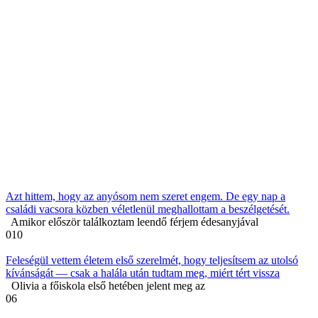
Azt hittem, hogy az anyósom nem szeret engem. De egy nap a
családi vacsora közben véletlenül meghallottam a beszélgetését.
Amikor először találkoztam leendő férjem édesanyjával
0
10
Feleségül vettem életem első szerelmét, hogy teljesítsem az utolsó
kívánságát — csak a halála után tudtam meg, miért tért vissza
Olivia a főiskola első hetében jelent meg az
0
6