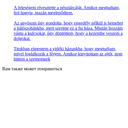
A feleségem elvesztette a pénztárcáját. Amikor megtudtam,
hol hagyta, igazán meglepődtem.
Az anyósom úgy gondolta, hogy engedély nélkül is bemehet
a hálószobánkba, mert szerinte ez a fia háza. Miután hozzám
vágta a kulcsokat, úgy döntöttem, hogy a kezembe veszem a
dolgokat.
Titokban elmentem a vidéki házunkba, hogy megtudjam,
mivel foglalkozik a férjem. Amikor kinyitottam az ajtót, nem
hittem a szememnek
Вам также может понравиться