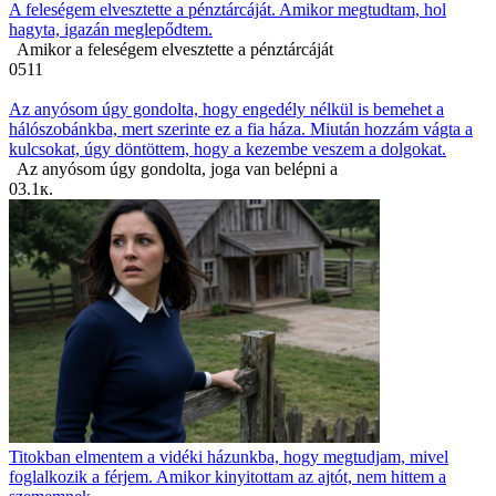
A feleségem elvesztette a pénztárcáját. Amikor megtudtam, hol
hagyta, igazán meglepődtem.
Amikor a feleségem elvesztette a pénztárcáját
0
511
Az anyósom úgy gondolta, hogy engedély nélkül is bemehet a
hálószobánkba, mert szerinte ez a fia háza. Miután hozzám vágta a
kulcsokat, úgy döntöttem, hogy a kezembe veszem a dolgokat.
Az anyósom úgy gondolta, joga van belépni a
0
3.1к.
Titokban elmentem a vidéki házunkba, hogy megtudjam, mivel
foglalkozik a férjem. Amikor kinyitottam az ajtót, nem hittem a