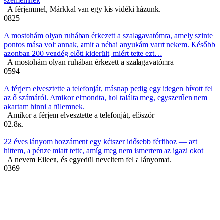
szememnek
A férjemmel, Márkkal van egy kis vidéki házunk.
0
825
A mostohám olyan ruhában érkezett a szalagavatómra, amely szinte
pontos mása volt annak, amit a néhai anyukám varrt nekem. Később
azonban 200 vendég előtt kiderült, miért tette ezt…
A mostohám olyan ruhában érkezett a szalagavatómra
0
594
A férjem elvesztette a telefonját, másnap pedig egy idegen hívott fel
az ő számáról. Amikor elmondta, hol találta meg, egyszerűen nem
akartam hinni a fülemnek.
Amikor a férjem elvesztette a telefonját, először
0
2.8к.
22 éves lányom hozzáment egy kétszer idősebb férfihoz — azt
hittem, a pénze miatt tette, amíg meg nem ismertem az igazi okot
A nevem Eileen, és egyedül neveltem fel a lányomat.
0
369