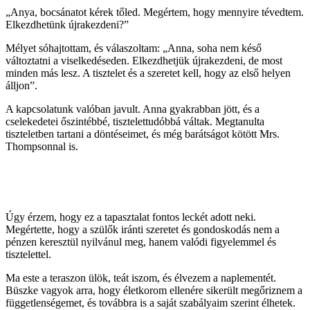
„Anya, bocsánatot kérek tőled. Megértem, hogy mennyire tévedtem.
Elkezdhetünk újrakezdeni?”
Mélyet sóhajtottam, és válaszoltam: „Anna, soha nem késő
változtatni a viselkedéseden. Elkezdhetjük újrakezdeni, de most
minden más lesz. A tisztelet és a szeretet kell, hogy az első helyen
álljon”.
A kapcsolatunk valóban javult. Anna gyakrabban jött, és a
cselekedetei őszintébbé, tisztelettudóbbá váltak. Megtanulta
tiszteletben tartani a döntéseimet, és még barátságot kötött Mrs.
Thompsonnal is.
Úgy érzem, hogy ez a tapasztalat fontos leckét adott neki.
Megértette, hogy a szülők iránti szeretet és gondoskodás nem a
pénzen keresztül nyilvánul meg, hanem valódi figyelemmel és
tisztelettel.
Ma este a teraszon ülök, teát iszom, és élvezem a naplementét.
Büszke vagyok arra, hogy életkorom ellenére sikerült megőriznem a
függetlenségemet, és továbbra is a saját szabályaim szerint élhetek.