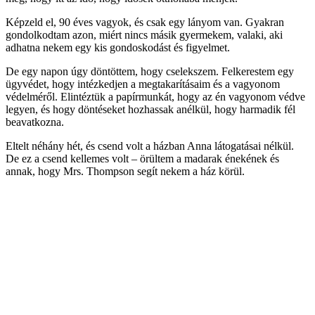
Képzeld el, 90 éves vagyok, és csak egy lányom van. Gyakran
gondolkodtam azon, miért nincs másik gyermekem, valaki, aki
adhatna nekem egy kis gondoskodást és figyelmet.
De egy napon úgy döntöttem, hogy cselekszem. Felkerestem egy
ügyvédet, hogy intézkedjen a megtakarításaim és a vagyonom
védelméről. Elintéztük a papírmunkát, hogy az én vagyonom védve
legyen, és hogy döntéseket hozhassak anélkül, hogy harmadik fél
beavatkozna.
Eltelt néhány hét, és csend volt a házban Anna látogatásai nélkül.
De ez a csend kellemes volt – örültem a madarak énekének és
annak, hogy Mrs. Thompson segít nekem a ház körül.