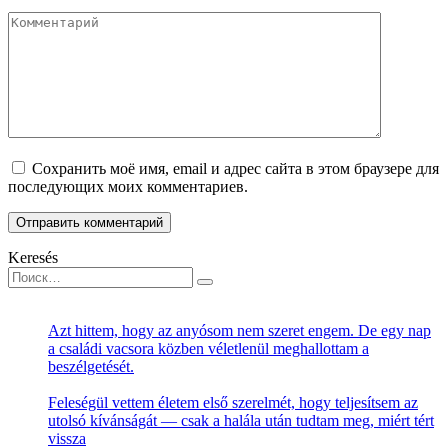
Комментарий
Сохранить моё имя, email и адрес сайта в этом браузере для
последующих моих комментариев.
Keresés
Search
for:
Azt hittem, hogy az anyósom nem szeret engem. De egy nap
a családi vacsora közben véletlenül meghallottam a
beszélgetését.
Feleségül vettem életem első szerelmét, hogy teljesítsem az
utolsó kívánságát — csak a halála után tudtam meg, miért tért
vissza