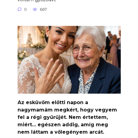
0
667
Az esküvőm előtti napon a
nagymamám megkért, hogy vegyem
fel a régi gyűrűjét. Nem értettem,
miért… egészen addig, amíg meg
nem láttam a vőlegényem arcát.