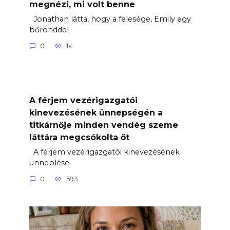
megnézi, mi volt benne
Jonathan látta, hogy a felesége, Emily egy
bőrönddel
0
1к.
A férjem vezérigazgatói
kinevezésének ünnepségén a
titkárnője minden vendég szeme
láttára megcsókolta őt
A férjem vezérigazgatói kinevezésének
ünneplése
0
593