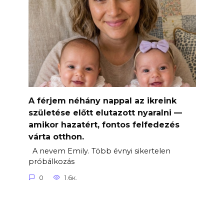
A férjem néhány nappal az ikreink
születése előtt elutazott nyaralni —
amikor hazatért, fontos felfedezés
várta otthon.
A nevem Emily. Több évnyi sikertelen
próbálkozás
0
1.6к.