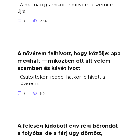
A mai napig, amikor lehunyom a szemem,
újra
0
2.5к.
A nővérem felhívott, hogy közölje: apa
meghalt — miközben ott ült velem
szemben és kávét ivott
Csütörtökön reggel hatkor felhívott a
nővérem.
0
612
A feleség kidobott egy régi bőröndöt
a folyóba, de a férj úgy döntött,