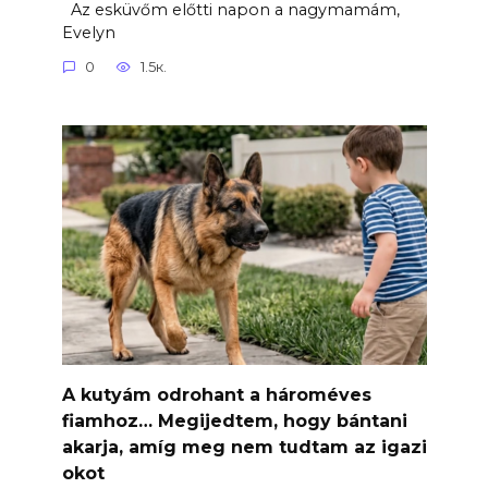
Az esküvőm előtti napon a nagymamám,
Evelyn
0
1.5к.
A kutyám odrohant a hároméves
fiamhoz… Megijedtem, hogy bántani
akarja, amíg meg nem tudtam az igazi
okot