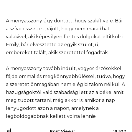
A menyasszony úgy döntött, hogy szakít vele. Bár
a szíve összetört, rájött, hogy nem maradhat
valakivel, aki képes ilyen fontos dolgokat eltitkolni.
Emily, bár elvesztette az egyik szülőt, új
embereket talált, akik szeretettel fogadták.
A menyasszony tovább indult, vegyes érzésekkel,
fájdalommal és megkönnyebbüléssel, tudva, hogy
a szeretet önmagában nem elég bizalom nélkül. A
hazugságoktól való szabadság lett az a béke, amit
meg tudott tartani, még akkor is, amikor a nap
lenyugodott azon a napon, amelynek a
legboldogabbnak kellett volna lennie.
Post Views:
19 527