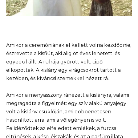
Amikor a ceremóniának el kellett volna kezdődnie,
észrevette a kisfiút, aki alig öt éves lehetett, és
egyedül állt. A ruhája gyűrött volt, cipői
elkopottak. A kislány egy virágcsokrot tartott a
kezében, és kíváncsi szemekkel nézett rá.
Amikor a menyasszony ránézett a kislányra, valami
megragadta a figyelmét: egy szív alakú anyajegy
volt a kislány csuklóján, ami döbbenetesen
hasonlított arra, ami a vőlegényén is volt.
Felidéződtek az elfeledett emlékek, a furcsa
eltűnések, a késői éjszakák, és az a parfüm illata,