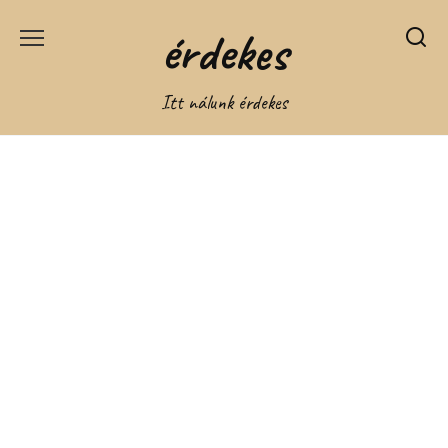
Перейти
érdekes
к
содержанию
Itt nálunk érdekes