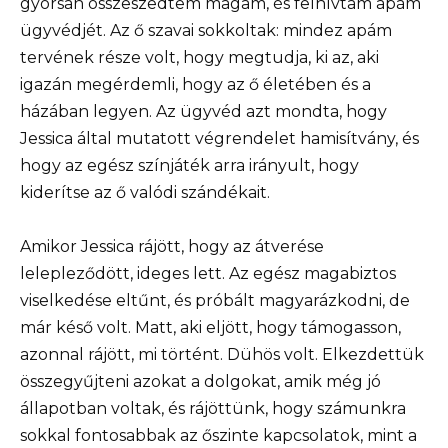
gyorsan összeszedtem magam, és felhívtam apám
ügyvédjét. Az ő szavai sokkoltak: mindez apám
tervének része volt, hogy megtudja, ki az, aki
igazán megérdemli, hogy az ő életében és a
házában legyen. Az ügyvéd azt mondta, hogy
Jessica által mutatott végrendelet hamisítvány, és
hogy az egész színjáték arra irányult, hogy
kiderítse az ő valódi szándékait.
Amikor Jessica rájött, hogy az átverése
lelepleződött, ideges lett. Az egész magabiztos
viselkedése eltűnt, és próbált magyarázkodni, de
már késő volt. Matt, aki eljött, hogy támogasson,
azonnal rájött, mi történt. Dühös volt. Elkezdettük
összegyűjteni azokat a dolgokat, amik még jó
állapotban voltak, és rájöttünk, hogy számunkra
sokkal fontosabbak az őszinte kapcsolatok, mint a