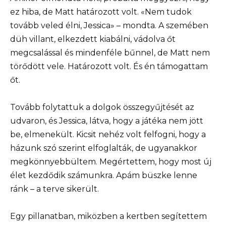
ez hiba, de Matt határozott volt. «Nem tudok
tovább veled élni, Jessica» – mondta. A szemében
düh villant, elkezdett kiabálni, vádolva őt
megcsalással és mindenféle bűnnel, de Matt nem
törődött vele. Határozott volt. És én támogattam
őt.
Tovább folytattuk a dolgok összegyűjtését az
udvaron, és Jessica, látva, hogy a játéka nem jött
be, elmenekült. Kicsit nehéz volt felfogni, hogy a
házunk szó szerint elfoglalták, de ugyanakkor
megkönnyebbültem. Megértettem, hogy most új
élet kezdődik számunkra. Apám büszke lenne
ránk – a terve sikerült.
Egy pillanatban, miközben a kertben segítettem