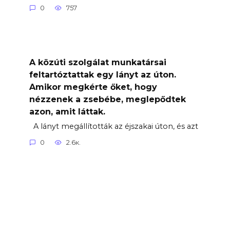
0
757
A közúti szolgálat munkatársai
feltartóztattak egy lányt az úton.
Amikor megkérte őket, hogy
nézzenek a zsebébe, meglepődtek
azon, amit láttak.
A lányt megállították az éjszakai úton, és azt
0
2.6к.