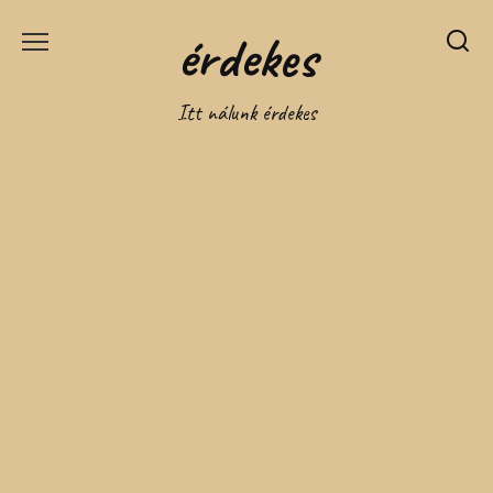
Перейти
érdekes
к
содержанию
Itt nálunk érdekes