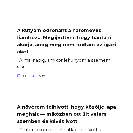
A kutyám odrohant a hároméves
fiamhoz… Megijedtem, hogy bántani
akarja, amíg meg nem tudtam az igazi
okot
A mai napig, amikor lehunyom a szemem,
újra
0
695
A nővérem felhívott, hogy közölje: apa
meghalt — miközben ott ült velem
szemben és kávét ivott
Csütörtökön reggel hatkor felhívott a