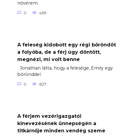
nővérem.
0
469
A feleség kidobott egy régi bőröndöt
a folyóba, de a férj úgy döntött,
megnézi, mi volt benne
Jonathan látta, hogy a felesége, Emily egy
bőrönddel
0
827
A férjem vezérigazgatói
kinevezésének ünnepségén a
titkárnője minden vendég szeme