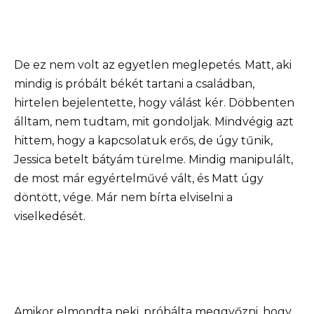
De ez nem volt az egyetlen meglepetés. Matt, aki
mindig is próbált békét tartani a családban,
hirtelen bejelentette, hogy válást kér. Döbbenten
álltam, nem tudtam, mit gondoljak. Mindvégig azt
hittem, hogy a kapcsolatuk erős, de úgy tűnik,
Jessica betelt bátyám türelme. Mindig manipulált,
de most már egyértelművé vált, és Matt úgy
döntött, vége. Már nem bírta elviselni a
viselkedését.
Amikor elmondta neki, próbálta meggyőzni, hogy