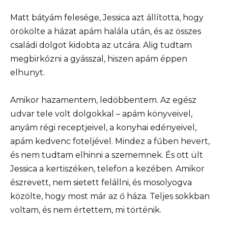
Matt bátyám felesége, Jessica azt állította, hogy
örökölte a házat apám halála után, és az összes
családi dolgot kidobta az utcára. Alig tudtam
megbirkózni a gyásszal, hiszen apám éppen
elhunyt.
Amikor hazamentem, ledöbbentem. Az egész
udvar tele volt dolgokkal – apám könyveivel,
anyám régi receptjeivel, a konyhai edényeivel,
apám kedvenc foteljével. Mindez a fűben hevert,
és nem tudtam elhinni a szememnek. És ott ült
Jessica a kertiszéken, telefon a kezében. Amikor
észrevett, nem sietett felállni, és mosolyogva
közölte, hogy most már az ő háza. Teljes sokkban
voltam, és nem értettem, mi történik.