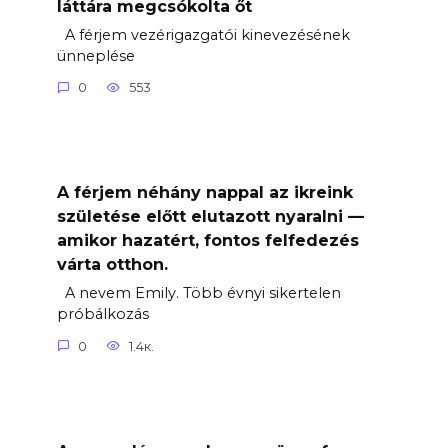
láttára megcsókolta őt
A férjem vezérigazgatói kinevezésének
ünneplése
0
553
A férjem néhány nappal az ikreink
születése előtt elutazott nyaralni —
amikor hazatért, fontos felfedezés
várta otthon.
A nevem Emily. Több évnyi sikertelen
próbálkozás
0
1.4к.