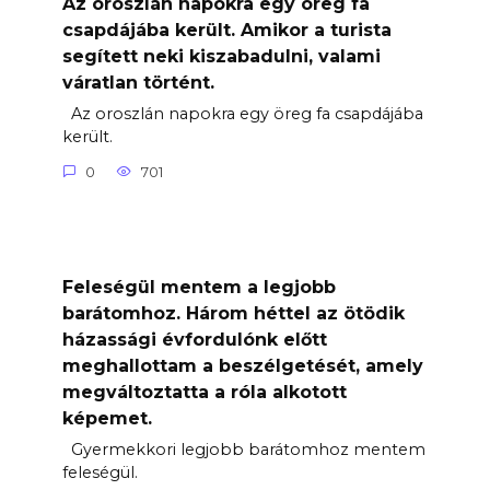
Az oroszlán napokra egy öreg fa
csapdájába került. Amikor a turista
segített neki kiszabadulni, valami
váratlan történt.
Az oroszlán napokra egy öreg fa csapdájába
került.
0
701
Feleségül mentem a legjobb
barátomhoz. Három héttel az ötödik
házassági évfordulónk előtt
meghallottam a beszélgetését, amely
megváltoztatta a róla alkotott
képemet.
Gyermekkori legjobb barátomhoz mentem
feleségül.