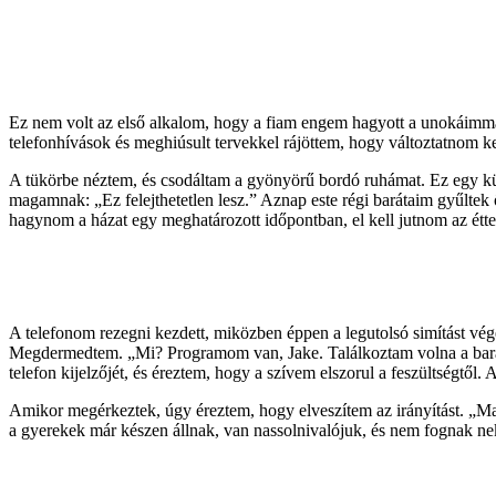
Ez nem volt az első alkalom, hogy a fiam engem hagyott a unokáimmal,
telefonhívások és meghiúsult tervekkel rájöttem, hogy változtatnom ke
A tükörbe néztem, és csodáltam a gyönyörű bordó ruhámat. Ez egy kü
magamnak: „Ez felejthetetlen lesz.” Aznap este régi barátaim gyűltek ö
hagynom a házat egy meghatározott időpontban, el kell jutnom az étter
A telefonom rezegni kezdett, miközben éppen a legutolsó simítást vé
Megdermedtem. „Mi? Programom van, Jake. Találkoztam volna a barát
telefon kijelzőjét, és éreztem, hogy a szívem elszorul a feszültségtől. 
Amikor megérkeztek, úgy éreztem, hogy elveszítem az irányítást. „
a gyerekek már készen állnak, van nassolnivalójuk, és nem fognak ne