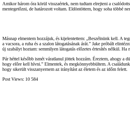
Amikor három óra körül visszaértek, nem tudtam elrejteni a csalódott
mentegetőzni, de határozott voltam. Eldöntöttem, hogy soha többé n
Másnap elmentem hozzájuk, és kijelentettem: „Beszélnünk kell. A tegna
a vacsora, a ruha és a szalon látogatásának árát.” Jake próbált elintéz
új szabályt hoztam: semmilyen látogatás előzetes értesítés nélkül. Ha 
Pár héttel később ismét váratlanul jöttek hozzám. Éreztem, ahogy a
hogy előre kell hívni.” Elmentek, és megkönnyebbültem. A családunkb
hogy sikerült visszanyernem az irányítást az életem és az időm felett.
Post Views:
10 584