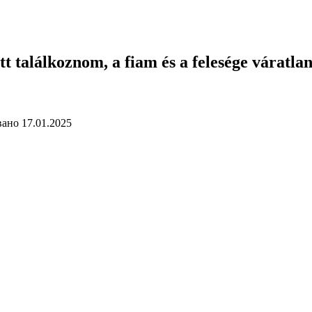
t találkoznom, a fiam és a felesége váratla
вано
17.01.2025