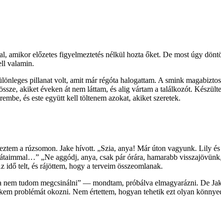
 amikor előzetes figyelmeztetés nélkül hozta őket. De most úgy döntöt
ll valamin.
lönleges pillanat volt, amit már régóta halogattam. A smink magabizt
ssze, akiket éveken át nem láttam, és alig vártam a találkozót. Készülte
embe, és este együtt kell töltenem azokat, akiket szeretek.
geztem a rúzsomon. Jake hívott. „Szia, anya! Már úton vagyunk. Lily é
aimmal…” „Ne aggódj, anya, csak pár órára, hamarabb visszajövünk, m
Az idő telt, és rájöttem, hogy a terveim összeomlanak.
Ma nem tudom megcsinálni” — mondtam, próbálva elmagyarázni. De Jake
kem problémát okozni. Nem értettem, hogyan tehetik ezt olyan könnyed