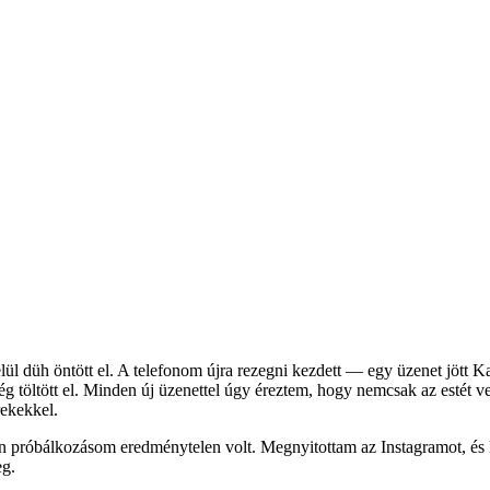
l düh öntött el. A telefonom újra rezegni kezdett — egy üzenet jött Kat
töltött el. Minden új üzenettel úgy éreztem, hogy nemcsak az estét veszí
ekekkel.
den próbálkozásom eredménytelen volt. Megnyitottam az Instagramot, és
eg.