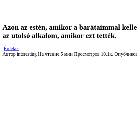
Azon az estén, amikor a barátaimmal kellet
az utolsó alkalom, amikor ezt tették.
Érdekes
Автор
interesting
На чтение
5 мин
Просмотров
10.1к.
Опублико