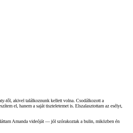
y-től, akivel találkoznunk kellett volna. Csodálkozott a
tem el, hanem a saját tiszteletemet is. Elszalasztottam az esélyt,
 láttam Amanda videóját — jól szórakoztak a bulin, miközben én