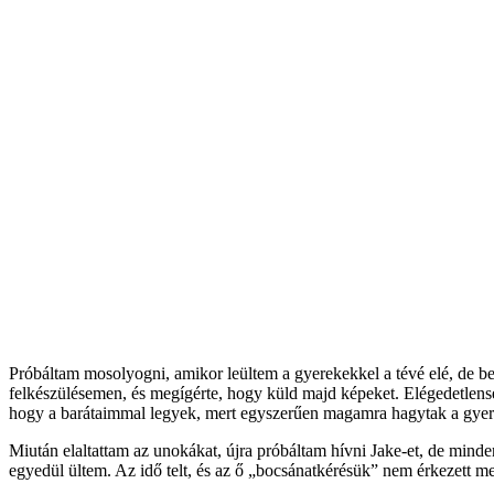
Próbáltam mosolyogni, amikor leültem a gyerekekkel a tévé elé, de belü
felkészülésemen, és megígérte, hogy küld majd képeket. Elégedetlenség 
hogy a barátaimmal legyek, mert egyszerűen magamra hagytak a gyer
Miután elaltattam az unokákat, újra próbáltam hívni Jake-et, de min
egyedül ültem. Az idő telt, és az ő „bocsánatkérésük” nem érkezett m