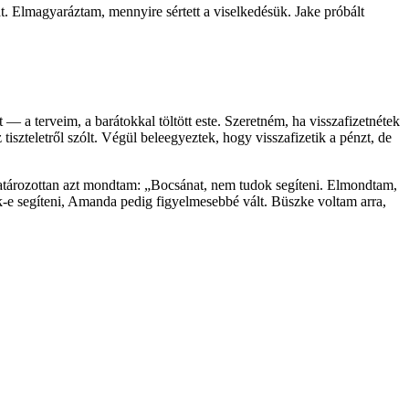
. Elmagyaráztam, mennyire sértett a viselkedésük. Jake próbált
— a terveim, a barátokkal töltött este. Szeretném, ha visszafizetnétek
tiszteletről szólt. Végül beleegyeztek, hogy visszafizetik a pénzt, de
határozottan azt mondtam: „Bocsánat, nem tudok segíteni. Elmondtam,
-e segíteni, Amanda pedig figyelmesebbé vált. Büszke voltam arra,