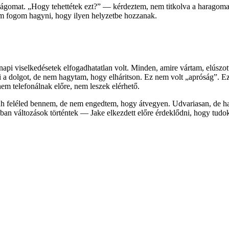
ságomat. „Hogy tehettétek ezt?” — kérdeztem, nem titkolva a haragomat
em fogom hagyni, hogy ilyen helyzetbe hozzanak.
pi viselkedésetek elfogadhatatlan volt. Minden, amire vártam, elúszott 
ni a dolgot, de nem hagytam, hogy elháritson. Ez nem volt „apróság”. Ez 
nem telefonálnak előre, nem leszek elérhető.
 düh feléled bennem, de nem engedtem, hogy átvegyen. Udvariasan, de 
an változások történtek — Jake elkezdett előre érdeklődni, hogy tudok