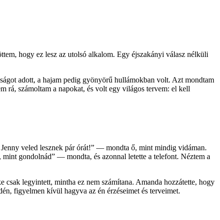
tem, hogy ez lesz az utolsó alkalom. Egy éjszakányi válasz nélküli
osságot adott, a hajam pedig gyönyörű hullámokban volt. Azt mondtam
m rá, számoltam a napokat, és volt egy világos tervem: el kell
s Jenny veled lesznek pár órát!” — mondta ő, mint mindig vidáman.
int gondolnád” — mondta, és azonnal letette a telefont. Néztem a
 csak legyintett, mintha ez nem számítana. Amanda hozzátette, hogy
én, figyelmen kívül hagyva az én érzéseimet és terveimet.