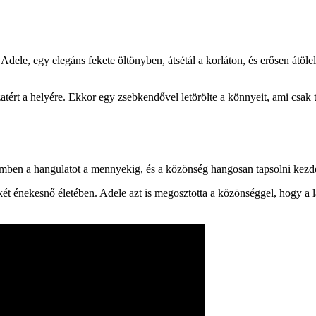
ele, egy elegáns fekete öltönyben, átsétál a korláton, és erősen átölel
atért a helyére. Ekkor egy zsebkendővel letörölte a könnyeit, ami csak
ben a hangulatot a mennyekig, és a közönség hangosan tapsolni kezdett
ét énekesnő életében. Adele azt is megosztotta a közönséggel, hogy a l
.