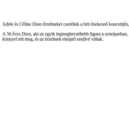
Adele és Céline Dion érzelmeket cseréltek a brit énekesnő koncertjé
A 56 éves Dion, aki az egyik legmegbecsültebb figura a zeneiparban, o
könnyel telt meg, és az érzelmek elsöprő erejűvé váltak.