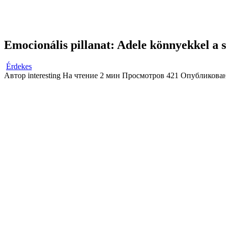
Emocionális pillanat: Adele könnyekkel a s
Érdekes
Автор
interesting
На чтение
2 мин
Просмотров
421
Опубликова