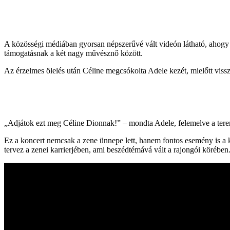
A közösségi médiában gyorsan népszerűvé vált videón látható, ahogy Ad
támogatásnak a két nagy művésznő között.
Az érzelmes ölelés után Céline megcsókolta Adele kezét, mielőtt vissz
„Adjátok ezt meg Céline Dionnak!” – mondta Adele, felemelve a terem
Ez a koncert nemcsak a zene ünnepe lett, hanem fontos esemény is a k
tervez a zenei karrierjében, ami beszédtémává vált a rajongói körében