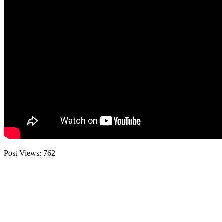
Post Views:
762