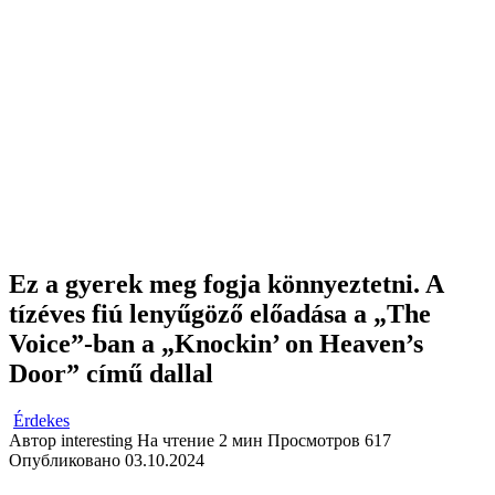
Ez a gyerek meg fogja könnyeztetni. A
tízéves fiú lenyűgöző előadása a „The
Voice”-ban a „Knockin’ on Heaven’s
Door” című dallal
Érdekes
Автор
interesting
На чтение
2 мин
Просмотров
617
Опубликовано
03.10.2024