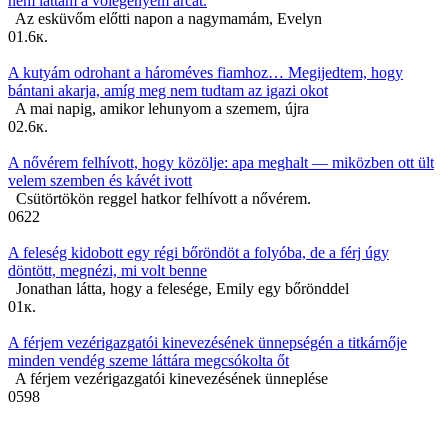
nem láttam a vőlegényem arcát.
Az esküvőm előtti napon a nagymamám, Evelyn
0
1.6к.
A kutyám odrohant a hároméves fiamhoz… Megijedtem, hogy
bántani akarja, amíg meg nem tudtam az igazi okot
A mai napig, amikor lehunyom a szemem, újra
0
2.6к.
A nővérem felhívott, hogy közölje: apa meghalt — miközben ott ült
velem szemben és kávét ivott
Csütörtökön reggel hatkor felhívott a nővérem.
0
622
A feleség kidobott egy régi bőröndöt a folyóba, de a férj úgy
döntött, megnézi, mi volt benne
Jonathan látta, hogy a felesége, Emily egy bőrönddel
0
1к.
A férjem vezérigazgatói kinevezésének ünnepségén a titkárnője
minden vendég szeme láttára megcsókolta őt
A férjem vezérigazgatói kinevezésének ünneplése
0
598