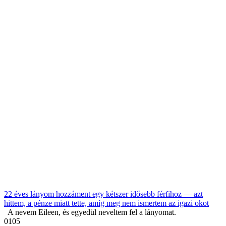
22 éves lányom hozzáment egy kétszer idősebb férfihoz — azt
hittem, a pénze miatt tette, amíg meg nem ismertem az igazi okot
A nevem Eileen, és egyedül neveltem fel a lányomat.
0
105