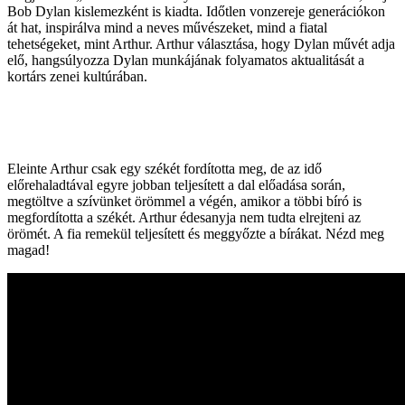
Bob Dylan kislemezként is kiadta. Időtlen vonzereje generációkon
át hat, inspirálva mind a neves művészeket, mind a fiatal
tehetségeket, mint Arthur. Arthur választása, hogy Dylan művét adja
elő, hangsúlyozza Dylan munkájának folyamatos aktualitását a
kortárs zenei kultúrában.
Eleinte Arthur csak egy székét fordította meg, de az idő
előrehaladtával egyre jobban teljesített a dal előadása során,
megtöltve a szívünket örömmel a végén, amikor a többi bíró is
megfordította a székét. Arthur édesanyja nem tudta elrejteni az
örömét. A fia remekül teljesített és meggyőzte a bírákat. Nézd meg
magad!