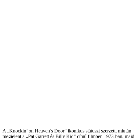
A „Knockin’ on Heaven’s Door” ikonikus státuszt szerzett, miután
megjelent a „Pat Garrett és Billy Kid” című filmben 1973-ban, majd