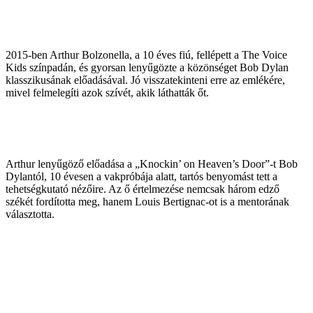
2015-ben Arthur Bolzonella, a 10 éves fiú, fellépett a The Voice
Kids színpadán, és gyorsan lenyűgözte a közönséget Bob Dylan
klasszikusának előadásával. Jó visszatekinteni erre az emlékére,
mivel felmelegíti azok szívét, akik láthatták őt.
Arthur lenyűgöző előadása a „Knockin’ on Heaven’s Door”-t Bob
Dylantól, 10 évesen a vakpróbája alatt, tartós benyomást tett a
tehetségkutató nézőire. Az ő értelmezése nemcsak három edző
székét fordította meg, hanem Louis Bertignac-ot is a mentorának
választotta.