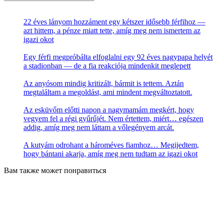
for:
22 éves lányom hozzáment egy kétszer idősebb férfihoz —
azt hittem, a pénze miatt tette, amíg meg nem ismertem az
igazi okot
Egy férfi megpróbálta elfoglalni egy 92 éves nagypapa helyét
a stadionban — de a fia reakciója mindenkit meglepett
Az anyósom mindig kritizált, bármit is tettem. Aztán
megtaláltam a megoldást, ami mindent megváltoztatott.
Az esküvőm előtti napon a nagymamám megkért, hogy
vegyem fel a régi gyűrűjét. Nem értettem, miért… egészen
addig, amíg meg nem láttam a vőlegényem arcát.
A kutyám odrohant a hároméves fiamhoz… Megijedtem,
hogy bántani akarja, amíg meg nem tudtam az igazi okot
Вам также может понравиться