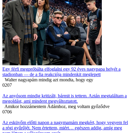
Egy férfi megpróbálta elfoglalni egy 92 éves nagypapa helyét a
stadionban — de a fia reakciója mindenkit meglepett
Walter nagyapám mindig azt mondta, hogy egy
0
207
Az anyósom mindig kritizált, bármit is tettem. Aztán megtaláltam a
megoldást, ami mindent megváltoztatott.
Amikor hozzámentem Ádámhoz, meg voltam győződve
0
706
Az esküvőm előtti napon a nagymamám megkért, hogy vegyem fel
a régi gyűrűjét. Nem értettem, miért… egészen addig, amíg meg