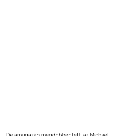
De ami igazán megdöbbentett, az Michael