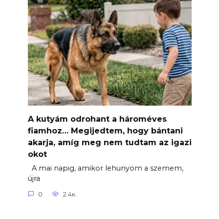
A kutyám odrohant a hároméves
fiamhoz… Megijedtem, hogy bántani
akarja, amíg meg nem tudtam az igazi
okot
A mai napig, amikor lehunyom a szemem,
újra
0
2.4к.