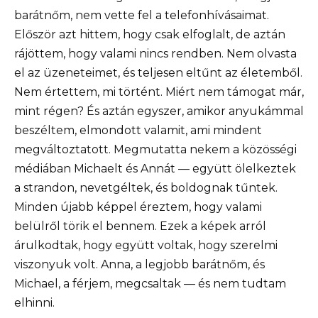
barátnőm, nem vette fel a telefonhívásaimat.
Először azt hittem, hogy csak elfoglalt, de aztán
rájöttem, hogy valami nincs rendben. Nem olvasta
el az üzeneteimet, és teljesen eltűnt az életemből.
Nem értettem, mi történt. Miért nem támogat már,
mint régen? És aztán egyszer, amikor anyukámmal
beszéltem, elmondott valamit, ami mindent
megváltoztatott. Megmutatta nekem a közösségi
médiában Michaelt és Annát — együtt ölelkeztek
a strandon, nevetgéltek, és boldognak tűntek.
Minden újabb képpel éreztem, hogy valami
belülről törik el bennem. Ezek a képek arról
árulkodtak, hogy együtt voltak, hogy szerelmi
viszonyuk volt. Anna, a legjobb barátnőm, és
Michael, a férjem, megcsaltak — és nem tudtam
elhinni.