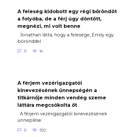
A feleség kidobott egy régi bőröndöt
a folyóba, de a férj úgy döntött,
megnézi, mi volt benne
Jonathan látta, hogy a felesége, Emily egy
bőrönddel
0
1к.
A férjem vezérigazgatói
kinevezésének ünnepségén a
titkárnője minden vendég szeme
láttára megcsókolta őt
A férjem vezérigazgatói kinevezésének
ünneplése
0
592