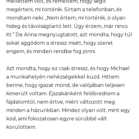
mellettem volt, és reméltem, hogy segít
megérteni, mi történik. Sírtam a telefonban, és
mondtam neki: „Nem értem, mi történik, ő olyan
hideg és távolságtartó lett. Úgy érzem, már nincs
itt.” De Anna megnyugtatott, azt mondta, hogy túl
sokat aggódom a stressz miatt, hogy szeret
engem, és minden rendbe fog jönni.
Azt mondta, hogy ez csak stressz, és hogy Michael
a munkahelyén nehézségekkel küzd. Hittem
benne, hogy igazat mond, de valójában teljesen
kimerült voltam. Éjszakánként felébredtem a
fájdalomtól, nem értve, miért változott meg
minden a házunkban. Mindez olyan volt, mint egy
köd, ami fokozatosan egyre sűrűbbé vált
körülöttem.