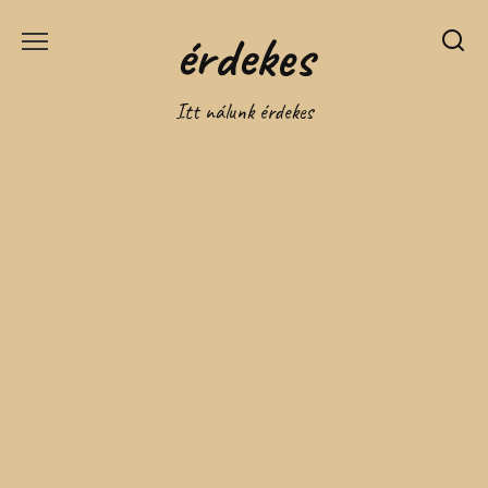
Перейти
érdekes
к
содержанию
Itt nálunk érdekes