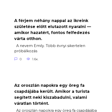
A férjem néhány nappal az ikreink
születése előtt elutazott nyaralni —
amikor hazatért, fontos felfedezés
várta otthon.
A nevem Emily. Több évnyi sikertelen
próbálkozás
0
1.6к.
Az oroszlán napokra egy öreg fa
csapdájába került. Amikor a turista
segített neki kiszabadulni, valami
váratlan történt.
Az oroszlán napokra egy öreg fa csapdájába