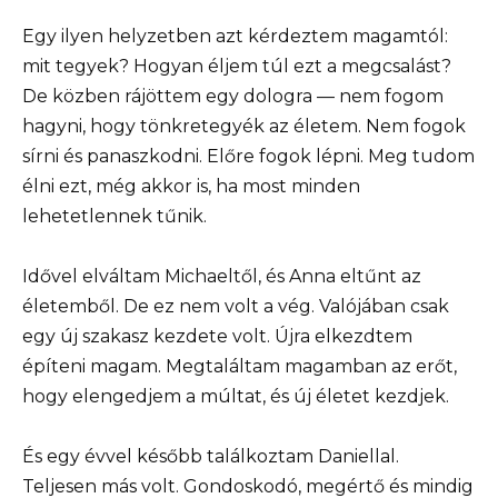
Egy ilyen helyzetben azt kérdeztem magamtól:
mit tegyek? Hogyan éljem túl ezt a megcsalást?
De közben rájöttem egy dologra — nem fogom
hagyni, hogy tönkretegyék az életem. Nem fogok
sírni és panaszkodni. Előre fogok lépni. Meg tudom
élni ezt, még akkor is, ha most minden
lehetetlennek tűnik.
Idővel elváltam Michaeltől, és Anna eltűnt az
életemből. De ez nem volt a vég. Valójában csak
egy új szakasz kezdete volt. Újra elkezdtem
építeni magam. Megtaláltam magamban az erőt,
hogy elengedjem a múltat, és új életet kezdjek.
És egy évvel később találkoztam Daniellal.
Teljesen más volt. Gondoskodó, megértő és mindig