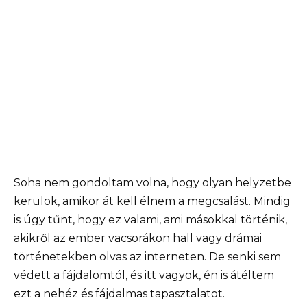
Soha nem gondoltam volna, hogy olyan helyzetbe
kerülök, amikor át kell élnem a megcsalást. Mindig
is úgy tűnt, hogy ez valami, ami másokkal történik,
akikről az ember vacsorákon hall vagy drámai
történetekben olvas az interneten. De senki sem
védett a fájdalomtól, és itt vagyok, én is átéltem
ezt a nehéz és fájdalmas tapasztalatot.