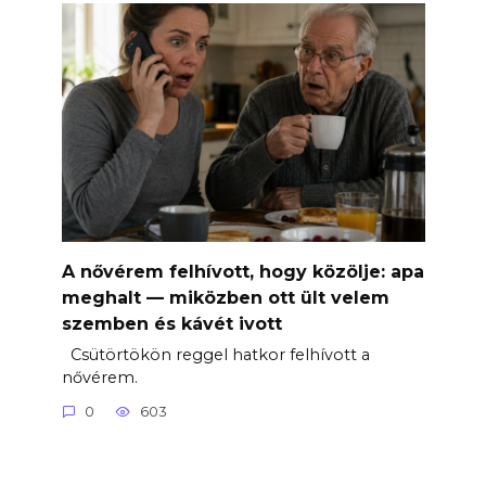
A nővérem felhívott, hogy közölje: apa
meghalt — miközben ott ült velem
szemben és kávét ivott
Csütörtökön reggel hatkor felhívott a
nővérem.
0
603