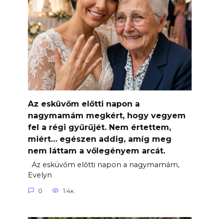
Az esküvőm előtti napon a
nagymamám megkért, hogy vegyem
fel a régi gyűrűjét. Nem értettem,
miért… egészen addig, amíg meg
nem láttam a vőlegényem arcát.
Az esküvőm előtti napon a nagymamám,
Evelyn
0
1.4к.