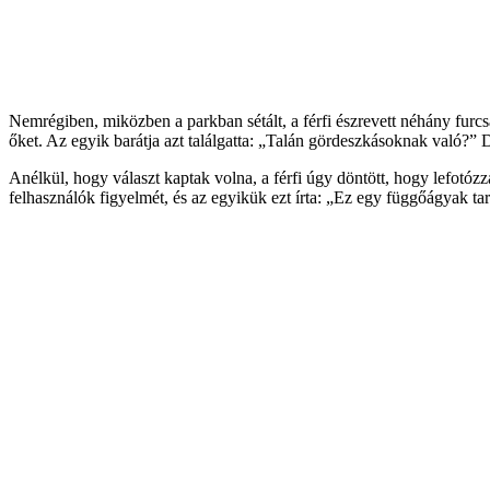
Nemrégiben, miközben a parkban sétált, a férfi észrevett néhány furc
őket. Az egyik barátja azt találgatta: „Talán gördeszkásoknak való?” D
Anélkül, hogy választ kaptak volna, a férfi úgy döntött, hogy lefotózz
felhasználók figyelmét, és az egyikük ezt írta: „Ez egy függőágyak ta