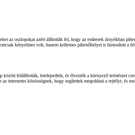
eket az oszlopokat azért állították fel, hogy az emberek árnyékban pih
 nemcsak kényelmes volt, hanem kellemes pihenőhelyet is biztosított a fr
 között felállították, letelepedtek, és élvezték a környező természet cs
lt az internetes közösségnek, hogy segítettek megoldani a rejtélyt, és 