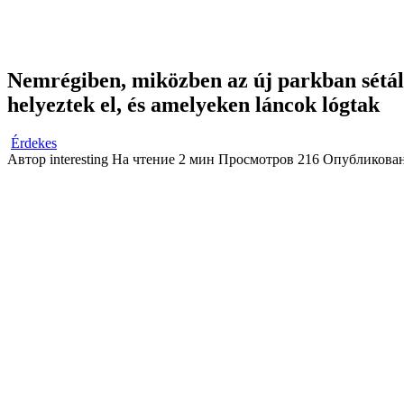
Nemrégiben, miközben az új parkban sétált,
helyeztek el, és amelyeken láncok lógtak
Érdekes
Автор
interesting
На чтение
2 мин
Просмотров
216
Опубликова