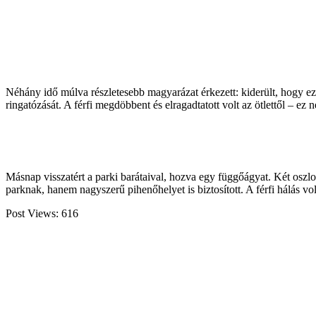
Néhány idő múlva részletesebb magyarázat érkezett: kiderült, hogy ez
ringatózását. A férfi megdöbbent és elragadtatott volt az ötlettől – ez
Másnap visszatért a parki barátaival, hozva egy függőágyat. Két oszlop
parknak, hanem nagyszerű pihenőhelyet is biztosított. A férfi hálás vo
Post Views:
616