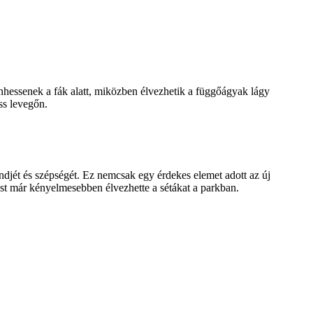
enhessenek a fák alatt, miközben élvezhetik a függőágyak lágy
iss levegőn.
endjét és szépségét. Ez nemcsak egy érdekes elemet adott az új
most már kényelmesebben élvezhette a sétákat a parkban.