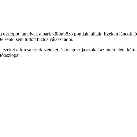
sa oszlopot, amelyek a park különböző pontjain álltak. Ezeken láncok l
e senki sem tudott biztos választ adni.
a ezeket a furcsa szerkezeteket, és megosztja azokat az interneten, kér
rtóoszlopa”.