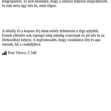
tengerparton. El kell mondani, hogy a színész teljesen megváltozott,
és már nem úgy néz ki, mint régen.
A túlsúly és a kopasz fej miatt nehéz felismerni a régi szépfiút.
Ennek ellenére sok rajongó még mindig vonzónak és jól néz ki az
életkorához képest. A legfontosabb, hogy csodálatos férj és apa
maradt, hű a családjához.
Post Views:
2 548