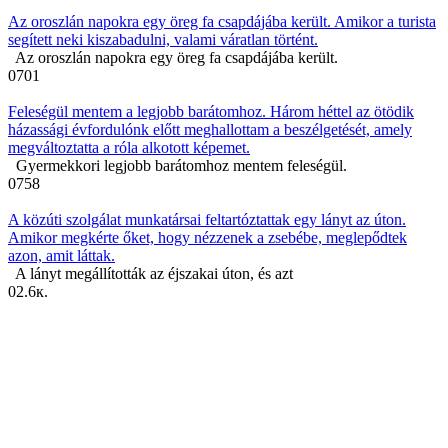
Az oroszlán napokra egy öreg fa csapdájába került. Amikor a turista
segített neki kiszabadulni, valami váratlan történt.
Az oroszlán napokra egy öreg fa csapdájába került.
0
701
Feleségül mentem a legjobb barátomhoz. Három héttel az ötödik
házassági évfordulónk előtt meghallottam a beszélgetését, amely
megváltoztatta a róla alkotott képemet.
Gyermekkori legjobb barátomhoz mentem feleségül.
0
758
A közúti szolgálat munkatársai feltartóztattak egy lányt az úton.
Amikor megkérte őket, hogy nézzenek a zsebébe, meglepődtek
azon, amit láttak.
A lányt megállították az éjszakai úton, és azt
0
2.6к.