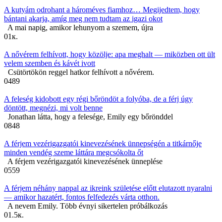
A kutyám odrohant a hároméves fiamhoz… Megijedtem, hogy
bántani akarja, amíg meg nem tudtam az igazi okot
A mai napig, amikor lehunyom a szemem, újra
0
1к.
A nővérem felhívott, hogy közölje: apa meghalt — miközben ott ült
velem szemben és kávét ivott
Csütörtökön reggel hatkor felhívott a nővérem.
0
489
A feleség kidobott egy régi bőröndöt a folyóba, de a férj úgy
döntött, megnézi, mi volt benne
Jonathan látta, hogy a felesége, Emily egy bőrönddel
0
848
A férjem vezérigazgatói kinevezésének ünnepségén a titkárnője
minden vendég szeme láttára megcsókolta őt
A férjem vezérigazgatói kinevezésének ünneplése
0
559
A férjem néhány nappal az ikreink születése előtt elutazott nyaralni
— amikor hazatért, fontos felfedezés várta otthon.
A nevem Emily. Több évnyi sikertelen próbálkozás
0
1.5к.