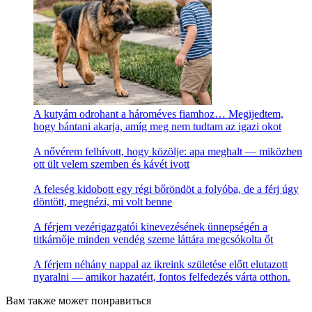
A kutyám odrohant a hároméves fiamhoz… Megijedtem,
hogy bántani akarja, amíg meg nem tudtam az igazi okot
A nővérem felhívott, hogy közölje: apa meghalt — miközben
ott ült velem szemben és kávét ivott
A feleség kidobott egy régi bőröndöt a folyóba, de a férj úgy
döntött, megnézi, mi volt benne
A férjem vezérigazgatói kinevezésének ünnepségén a
titkárnője minden vendég szeme láttára megcsókolta őt
A férjem néhány nappal az ikreink születése előtt elutazott
nyaralni — amikor hazatért, fontos felfedezés várta otthon.
Вам также может понравиться