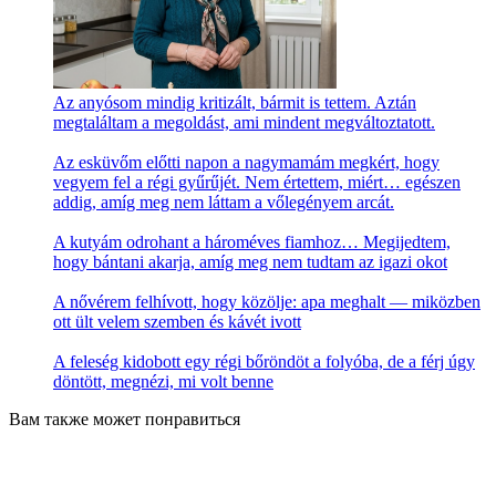
Az anyósom mindig kritizált, bármit is tettem. Aztán
megtaláltam a megoldást, ami mindent megváltoztatott.
Az esküvőm előtti napon a nagymamám megkért, hogy
vegyem fel a régi gyűrűjét. Nem értettem, miért… egészen
addig, amíg meg nem láttam a vőlegényem arcát.
A kutyám odrohant a hároméves fiamhoz… Megijedtem,
hogy bántani akarja, amíg meg nem tudtam az igazi okot
A nővérem felhívott, hogy közölje: apa meghalt — miközben
ott ült velem szemben és kávét ivott
A feleség kidobott egy régi bőröndöt a folyóba, de a férj úgy
döntött, megnézi, mi volt benne
Вам также может понравиться