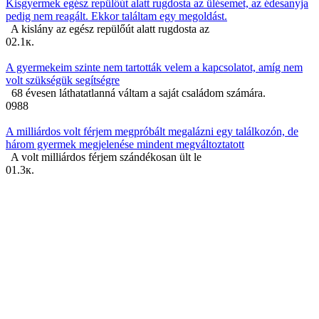
Kisgyermek egész repülőút alatt rugdosta az ülésemet, az édesanyja
pedig nem reagált. Ekkor találtam egy megoldást.
A kislány az egész repülőút alatt rugdosta az
0
2.1к.
A gyermekeim szinte nem tartották velem a kapcsolatot, amíg nem
volt szükségük segítségre
68 évesen láthatatlanná váltam a saját családom számára.
0
988
A milliárdos volt férjem megpróbált megalázni egy találkozón, de
három gyermek megjelenése mindent megváltoztatott
A volt milliárdos férjem szándékosan ült le
0
1.3к.