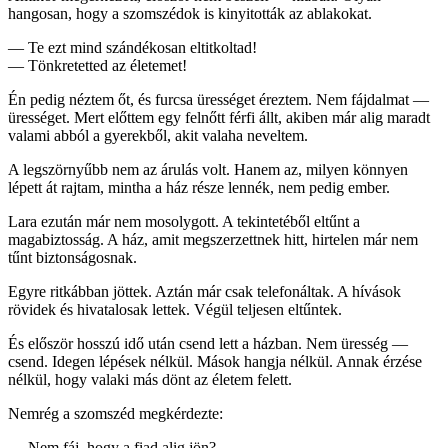
hangosan, hogy a szomszédok is kinyitották az ablakokat.
— Te ezt mind szándékosan eltitkoltad!
— Tönkretetted az életemet!
Én pedig néztem őt, és furcsa ürességet éreztem. Nem fájdalmat —
ürességet. Mert előttem egy felnőtt férfi állt, akiben már alig maradt
valami abból a gyerekből, akit valaha neveltem.
A legszörnyűbb nem az árulás volt. Hanem az, milyen könnyen
lépett át rajtam, mintha a ház része lennék, nem pedig ember.
Lara ezután már nem mosolygott. A tekintetéből eltűnt a
magabiztosság. A ház, amit megszerzettnek hitt, hirtelen már nem
tűnt biztonságosnak.
Egyre ritkábban jöttek. Aztán már csak telefonáltak. A hívások
rövidek és hivatalosak lettek. Végül teljesen eltűntek.
És először hosszú idő után csend lett a házban. Nem üresség —
csend. Idegen lépések nélkül. Mások hangja nélkül. Annak érzése
nélkül, hogy valaki más dönt az életem felett.
Nemrég a szomszéd megkérdezte:
— Nem fáj, hogy a fiad alig jön?