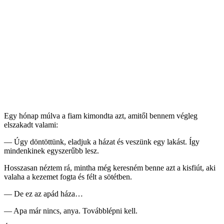
Egy hónap múlva a fiam kimondta azt, amitől bennem végleg
elszakadt valami:
— Úgy döntöttünk, eladjuk a házat és veszünk egy lakást. Így
mindenkinek egyszerűbb lesz.
Hosszasan néztem rá, mintha még keresném benne azt a kisfiút, aki
valaha a kezemet fogta és félt a sötétben.
— De ez az apád háza…
— Apa már nincs, anya. Továbblépni kell.