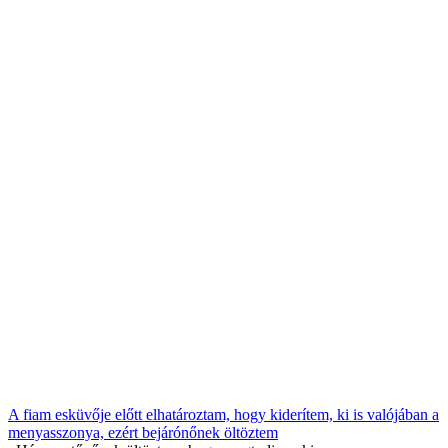
A fiam esküvője előtt elhatároztam, hogy kiderítem, ki is valójában a
menyasszonya, ezért bejárónőnek öltöztem