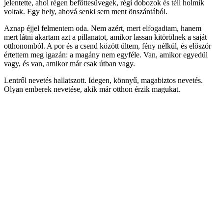
jelentette, ahol régen befőttesüvegek, régi dobozok és téli holmik
voltak. Egy hely, ahová senki sem ment önszántából.
Aznap éjjel felmentem oda. Nem azért, mert elfogadtam, hanem
mert látni akartam azt a pillanatot, amikor lassan kitörölnek a saját
otthonomból. A por és a csend között ültem, fény nélkül, és először
értettem meg igazán: a magány nem egyféle. Van, amikor egyedül
vagy, és van, amikor már csak útban vagy.
Lentről nevetés hallatszott. Idegen, könnyű, magabiztos nevetés.
Olyan emberek nevetése, akik már otthon érzik magukat.