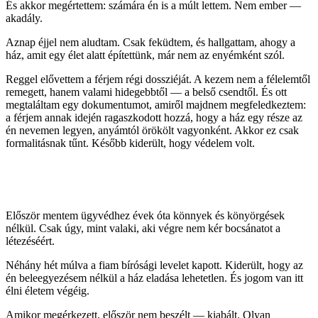
És akkor megértettem: számára én is a múlt lettem. Nem ember —
akadály.
Aznap éjjel nem aludtam. Csak feküdtem, és hallgattam, ahogy a
ház, amit egy élet alatt építettünk, már nem az enyémként szól.
Reggel elővettem a férjem régi dossziéját. A kezem nem a félelemtől
remegett, hanem valami hidegebbtől — a belső csendtől. És ott
megtaláltam egy dokumentumot, amiről majdnem megfeledkeztem:
a férjem annak idején ragaszkodott hozzá, hogy a ház egy része az
én nevemen legyen, anyámtól örökölt vagyonként. Akkor ez csak
formalitásnak tűnt. Később kiderült, hogy védelem volt.
Először mentem ügyvédhez évek óta könnyek és könyörgések
nélkül. Csak úgy, mint valaki, aki végre nem kér bocsánatot a
létezéséért.
Néhány hét múlva a fiam bírósági levelet kapott. Kiderült, hogy az
én beleegyezésem nélkül a ház eladása lehetetlen. És jogom van itt
élni életem végéig.
Amikor megérkezett, először nem beszélt — kiabált. Olyan