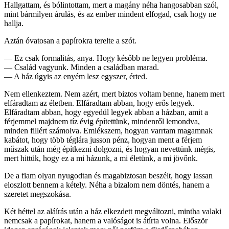
Hallgattam, és bólintottam, mert a magány néha hangosabban szól,
mint bármilyen árulás, és az ember mindent elfogad, csak hogy ne
hallja.
Aztán óvatosan a papírokra terelte a szót.
— Ez csak formalitás, anya. Hogy később ne legyen probléma.
— Család vagyunk. Minden a családban marad.
— A ház úgyis az enyém lesz egyszer, érted.
Nem ellenkeztem. Nem azért, mert biztos voltam benne, hanem mert
elfáradtam az életben. Elfáradtam abban, hogy erős legyek.
Elfáradtam abban, hogy egyedül legyek abban a házban, amit a
férjemmel majdnem tíz évig építettünk, mindenről lemondva,
minden fillért számolva. Emlékszem, hogyan varrtam magamnak
kabátot, hogy több téglára jusson pénz, hogyan ment a férjem
műszak után még építkezni dolgozni, és hogyan nevettünk mégis,
mert hittük, hogy ez a mi házunk, a mi életünk, a mi jövőnk.
De a fiam olyan nyugodtan és magabiztosan beszélt, hogy lassan
eloszlott bennem a kétely. Néha a bizalom nem döntés, hanem a
szeretet megszokása.
Két héttel az aláírás után a ház elkezdett megváltozni, mintha valaki
nemcsak a papírokat, hanem a valóságot is átírta volna. Először