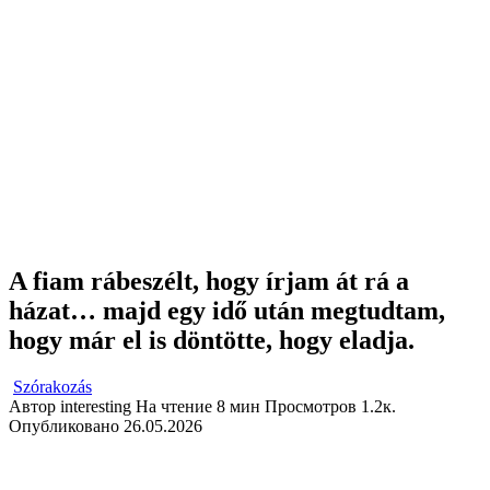
A fiam rábeszélt, hogy írjam át rá a
házat… majd egy idő után megtudtam,
hogy már el is döntötte, hogy eladja.
Szórakozás
Автор
interesting
На чтение
8 мин
Просмотров
1.2к.
Опубликовано
26.05.2026