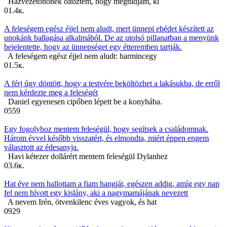
Házvezetőnőnek öltöztem, hogy megtudjam, ki
0
1.4к.
A feleségem egész éjjel nem aludt, mert ünnepi ebédet készített az
unokánk ballagása alkalmából. De az utolsó pillanatban a menyünk
bejelentette, hogy az ünnepséget egy étteremben tartják.
A feleségem egész éjjel nem aludt: harmincegy
0
1.5к.
A férj úgy döntött, hogy a testvére beköltözhet a lakásukba, de erről
nem kérdezte meg a feleségét
Daniel egyenesen cipőben lépett be a konyhába.
0
559
Egy fogolyhoz mentem feleségül, hogy segítsek a családomnak.
Három évvel később visszatért, és elmondta, miért éppen engem
választott az édesanyja.
Havi kétezer dollárért mentem feleségül Dylanhez
0
3.6к.
Hat éve nem hallottam a fiam hangját, egészen addig, amíg egy nap
fel nem hívott egy kislány, aki a nagymamájának nevezett
A nevem Irén, ötvenkilenc éves vagyok, és hat
0
929