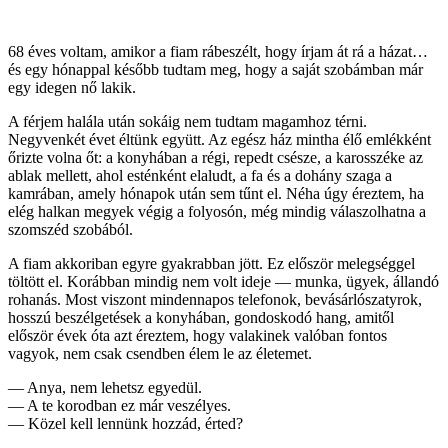
68 éves voltam, amikor a fiam rábeszélt, hogy írjam át rá a házat…
és egy hónappal később tudtam meg, hogy a saját szobámban már
egy idegen nő lakik.
A férjem halála után sokáig nem tudtam magamhoz térni.
Negyvenkét évet éltünk együtt. Az egész ház mintha élő emlékként
őrizte volna őt: a konyhában a régi, repedt csésze, a karosszéke az
ablak mellett, ahol esténként elaludt, a fa és a dohány szaga a
kamrában, amely hónapok után sem tűnt el. Néha úgy éreztem, ha
elég halkan megyek végig a folyosón, még mindig válaszolhatna a
szomszéd szobából.
A fiam akkoriban egyre gyakrabban jött. Ez először melegséggel
töltött el. Korábban mindig nem volt ideje — munka, ügyek, állandó
rohanás. Most viszont mindennapos telefonok, bevásárlószatyrok,
hosszú beszélgetések a konyhában, gondoskodó hang, amitől
először évek óta azt éreztem, hogy valakinek valóban fontos
vagyok, nem csak csendben élem le az életemet.
— Anya, nem lehetsz egyedül.
— A te korodban ez már veszélyes.
— Közel kell lennünk hozzád, érted?