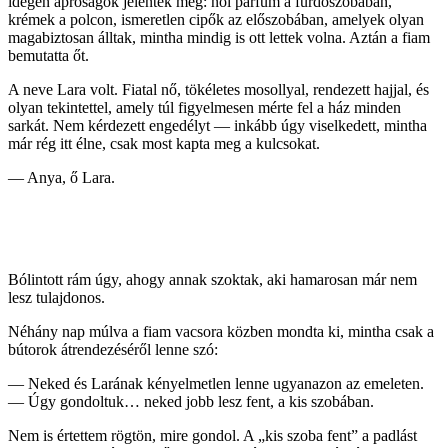
idegen apróságok jelentek meg: női parfüm a fürdőszobában,
krémek a polcon, ismeretlen cipők az előszobában, amelyek olyan
magabiztosan álltak, mintha mindig is ott lettek volna. Aztán a fiam
bemutatta őt.
A neve Lara volt. Fiatal nő, tökéletes mosollyal, rendezett hajjal, és
olyan tekintettel, amely túl figyelmesen mérte fel a ház minden
sarkát. Nem kérdezett engedélyt — inkább úgy viselkedett, mintha
már rég itt élne, csak most kapta meg a kulcsokat.
— Anya, ő Lara.
Bólintott rám úgy, ahogy annak szoktak, aki hamarosan már nem
lesz tulajdonos.
Néhány nap múlva a fiam vacsora közben mondta ki, mintha csak a
bútorok átrendezéséről lenne szó:
— Neked és Larának kényelmetlen lenne ugyanazon az emeleten.
— Úgy gondoltuk… neked jobb lesz fent, a kis szobában.
Nem is értettem rögtön, mire gondol. A „kis szoba fent” a padlást