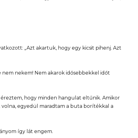
atkozott: „Azt akartuk, hogy egy kicsit pihenj. Azt
 de nem nekem! Nem akarok idősebbekkel időt
n éreztem, hogy minden hangulat eltűnik. Amikor
k volna, egyedül maradtam a buta borítékkal a
lányom így lát engem.