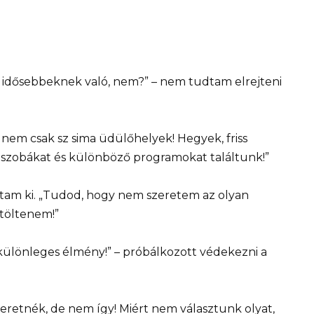
idősebbeknek való, nem?” – nem tudtam elrejteni
nem csak sz sima üdülőhelyek! Hegyek, friss
szobákat és különböző programokat találtunk!”
tam ki. „Tudod, hogy nem szeretem az olyan
 töltenem!”
y különleges élmény!” – próbálkozott védekezni a
retnék, de nem így! Miért nem választunk olyat,