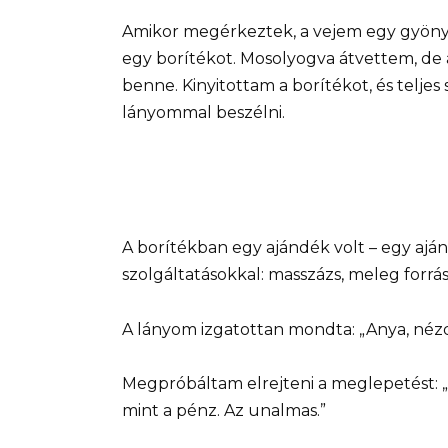
Amikor megérkeztek, a vejem egy gyöny
egy borítékot. Mosolyogva átvettem, de 
benne. Kinyitottam a borítékot, és telje
lányommal beszélni.
A borítékban egy ajándék volt – egy aján
szolgáltatásokkal: masszázs, meleg forrás
A lányom izgatottan mondta: „Anya, néz
Megpróbáltam elrejteni a meglepetést: 
mint a pénz. Az unalmas.”