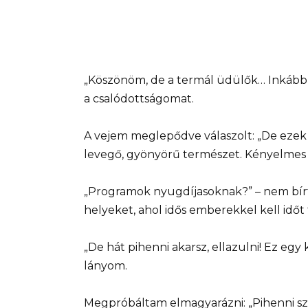
„Köszönöm, de a termál üdülők… Inkább 
a csalódottságomat.
A vejem meglepődve válaszolt: „De ezek 
levegő, gyönyörű természet. Kényelmes 
„Programok nyugdíjasoknak?” – nem bír
helyeket, ahol idős emberekkel kell időt
„De hát pihenni akarsz, ellazulni! Ez eg
lányom.
Megpróbáltam elmagyarázni: „Pihenni sze