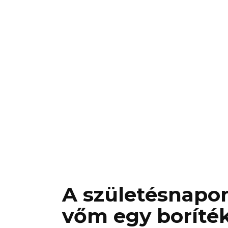
A születésnapo
vőm egy boríté