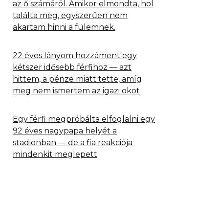
az ő számáról. Amikor elmondta, hol
találta meg, egyszerűen nem
akartam hinni a fülemnek.
22 éves lányom hozzáment egy
kétszer idősebb férfihoz — azt
hittem, a pénze miatt tette, amíg
meg nem ismertem az igazi okot
Egy férfi megpróbálta elfoglalni egy
92 éves nagypapa helyét a
stadionban — de a fia reakciója
mindenkit meglepett