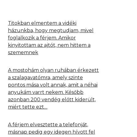
Titokban elmentem a vidéki
házunkba, hogy megtudjam, mivel
foglalkozik a férjem. Amikor
kinyitottam az ajtót, nem hittem a
szememnek
A mostohám olyan ruhában érkezett
a szalagavatómra, amely szinte
pontos mása volt annak, amit a néhai
anyukám varrt nekem. Később
azonban 200 vendég előtt kiderült,
miért tette ezt…
A férjem elvesztette a telefonját,
másnap pedig egy idegen hívott fel