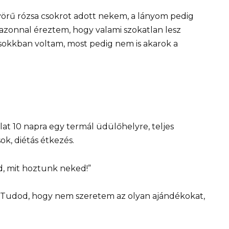
örű rózsa csokrot adott nekem, a lányom pedig
azonnal éreztem, hogy valami szokatlan lesz
s sokkban voltam, most pedig nem is akarok a
lat 10 napra egy termál üdülőhelyre, teljes
ok, diétás étkezés.
d, mit hoztunk neked!”
„Tudod, hogy nem szeretem az olyan ajándékokat,