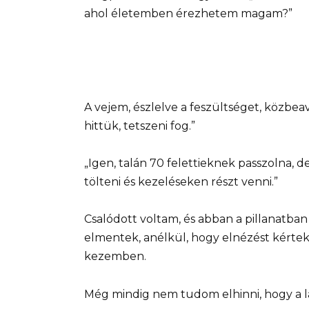
ahol életemben érezhetem magam?”
A vejem, észlelve a feszültséget, közbeav
hittük, tetszeni fog.”
„Igen, talán 70 felettieknek passzolna,
tölteni és kezeléseken részt venni.”
Csalódott voltam, és abban a pillanatba
elmentek, anélkül, hogy elnézést kérte
kezemben.
Még mindig nem tudom elhinni, hogy a 