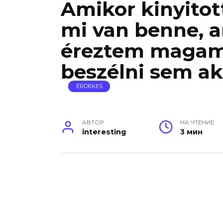
Amikor kinyito
mi van benne, a
éreztem magam
beszélni sem ak
ÉRDEKES
АВТОР
НА ЧТЕНИЕ
interesting
3 мин