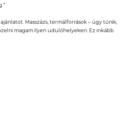
g.”
 ajánlatot. Masszázs, termálforrások – úgy tűnik,
elni magam ilyen üdülőhelyeken. Ez inkább