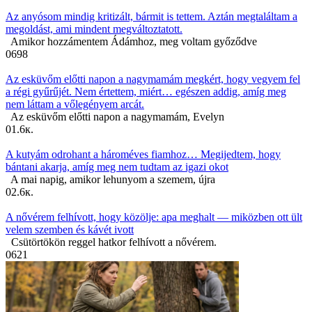
Az anyósom mindig kritizált, bármit is tettem. Aztán megtaláltam a
megoldást, ami mindent megváltoztatott.
Amikor hozzámentem Ádámhoz, meg voltam győződve
0
698
Az esküvőm előtti napon a nagymamám megkért, hogy vegyem fel
a régi gyűrűjét. Nem értettem, miért… egészen addig, amíg meg
nem láttam a vőlegényem arcát.
Az esküvőm előtti napon a nagymamám, Evelyn
0
1.6к.
A kutyám odrohant a hároméves fiamhoz… Megijedtem, hogy
bántani akarja, amíg meg nem tudtam az igazi okot
A mai napig, amikor lehunyom a szemem, újra
0
2.6к.
A nővérem felhívott, hogy közölje: apa meghalt — miközben ott ült
velem szemben és kávét ivott
Csütörtökön reggel hatkor felhívott a nővérem.
0
621