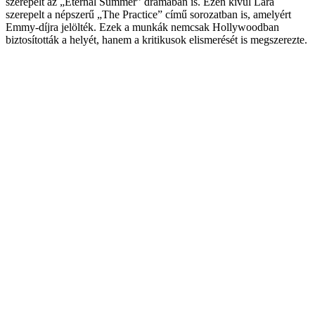
szerepelt az „Eternal Summer” drámában is. Ezen kívül Lara
szerepelt a népszerű „The Practice” című sorozatban is, amelyért
Emmy-díjra jelölték. Ezek a munkák nemcsak Hollywoodban
biztosították a helyét, hanem a kritikusok elismerését is megszerezte.