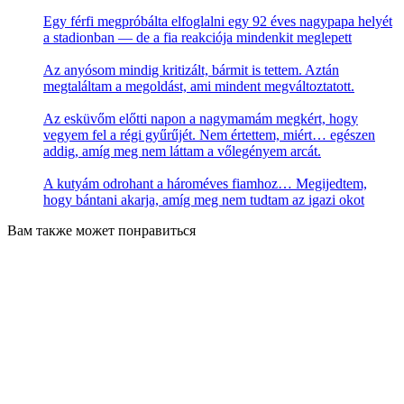
Egy férfi megpróbálta elfoglalni egy 92 éves nagypapa helyét
a stadionban — de a fia reakciója mindenkit meglepett
Az anyósom mindig kritizált, bármit is tettem. Aztán
megtaláltam a megoldást, ami mindent megváltoztatott.
Az esküvőm előtti napon a nagymamám megkért, hogy
vegyem fel a régi gyűrűjét. Nem értettem, miért… egészen
addig, amíg meg nem láttam a vőlegényem arcát.
A kutyám odrohant a hároméves fiamhoz… Megijedtem,
hogy bántani akarja, amíg meg nem tudtam az igazi okot
Вам также может понравиться