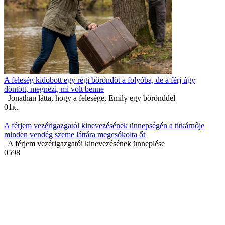
A feleség kidobott egy régi bőröndöt a folyóba, de a férj úgy
döntött, megnézi, mi volt benne
Jonathan látta, hogy a felesége, Emily egy bőrönddel
0
1к.
A férjem vezérigazgatói kinevezésének ünnepségén a titkárnője
minden vendég szeme láttára megcsókolta őt
A férjem vezérigazgatói kinevezésének ünneplése
0
598