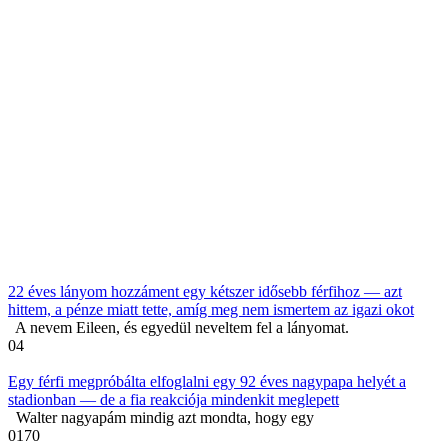
22 éves lányom hozzáment egy kétszer idősebb férfihoz — azt
hittem, a pénze miatt tette, amíg meg nem ismertem az igazi okot
A nevem Eileen, és egyedül neveltem fel a lányomat.
0
4
Egy férfi megpróbálta elfoglalni egy 92 éves nagypapa helyét a
stadionban — de a fia reakciója mindenkit meglepett
Walter nagyapám mindig azt mondta, hogy egy
0
170