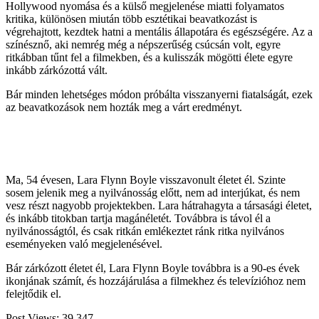
Hollywood nyomása és a külső megjelenése miatti folyamatos
kritika, különösen miután több esztétikai beavatkozást is
végrehajtott, kezdtek hatni a mentális állapotára és egészségére. Az a
színésznő, aki nemrég még a népszerűség csúcsán volt, egyre
ritkábban tűnt fel a filmekben, és a kulisszák mögötti élete egyre
inkább zárkózottá vált.
Bár minden lehetséges módon próbálta visszanyerni fiatalságát, ezek
az beavatkozások nem hozták meg a várt eredményt.
Ma, 54 évesen, Lara Flynn Boyle visszavonult életet él. Szinte
sosem jelenik meg a nyilvánosság előtt, nem ad interjúkat, és nem
vesz részt nagyobb projektekben. Lara hátrahagyta a társasági életet,
és inkább titokban tartja magánéletét. Továbbra is távol él a
nyilvánosságtól, és csak ritkán emlékeztet ránk ritka nyilvános
eseményeken való megjelenésével.
Bár zárkózott életet él, Lara Flynn Boyle továbbra is a 90-es évek
ikonjának számít, és hozzájárulása a filmekhez és televízióhoz nem
felejtődik el.
Post Views:
39 347