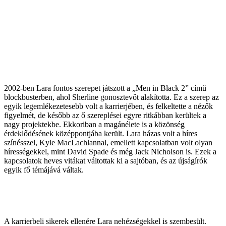
2002-ben Lara fontos szerepet játszott a „Men in Black 2” című
blockbusterben, ahol Sherline gonosztevőt alakította. Ez a szerep az
egyik legemlékezetesebb volt a karrierjében, és felkeltette a nézők
figyelmét, de később az ő szereplései egyre ritkábban kerültek a
nagy projektekbe. Ekkoriban a magánélete is a közönség
érdeklődésének középpontjába került. Lara házas volt a híres
színésszel, Kyle MacLachlannal, emellett kapcsolatban volt olyan
hírességekkel, mint David Spade és még Jack Nicholson is. Ezek a
kapcsolatok heves vitákat váltottak ki a sajtóban, és az újságírók
egyik fő témájává váltak.
A karrierbeli sikerek ellenére Lara nehézségekkel is szembesült.