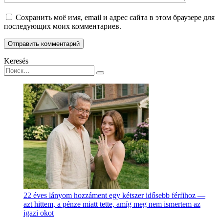
Сохранить моё имя, email и адрес сайта в этом браузере для
последующих моих комментариев.
Keresés
Search
for:
22 éves lányom hozzáment egy kétszer idősebb férfihoz —
azt hittem, a pénze miatt tette, amíg meg nem ismertem az
igazi okot