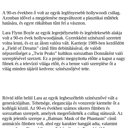
A 90-es években ő volt az egyik legfényesebb hollywoodi csillag.
Azonban idővel a megjelenése megváltozott a plasztikai műtétek
hatására, és egyre ritkábban tűnt fel a vásznon.
Lara Flynn Boyle az egyik legrejtélyesebb és legérdekesebb alakja
volt a 90-es évek hollywoodjának. Gyerekként színésznő szeretett
volna lenni, és ez az álom valóra vált. Karrierje 1989-ben kezdődött
a „Field of Dreams” című film debütálásával, de valódi
népszerűséget a „Twin Peaks” kultikus sorozatban Donnáként való
szereplésével szerzett. Ez a projekt megnyitotta előtte a kaput a nagy
filmek és a televízió világa előtt, és a benne való szereplése őt a
világ minden tájáról kedvenc színésznőjévé tette.
Rövid időn belül Lara az egyik legbeszéltebb színésznővé vált a
generációjában. Tehetsége, eleganciája és vonzereje kiemelte őt a
kollégái közül. Az 90-es években számos sikeres filmben és
sorozatban szerepelt, amelyek megerősítették a csillag státuszát. Az
egyik jelentős szerepe a „Batman: Mask of the Phantasm” című
animációs filmben volt, ahol egy karakter hangját adta, valamint