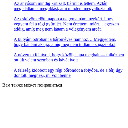
Az anyósom mindig kritizált, bármit is tettem. Aztán
megtaláltam a megoldást, ami mindent megváltoztatott.
Az esküvőm előtti napon a nagymamám megkért, hogy
vegyem fel a régi gyűrűjét. Nem értettem, miért… egészen
addig, amíg meg nem láttam a vőlegényem arcát.
A kutyám odrohant a hároméves fiamhoz… Megijedtem,
hogy bántani akarja, amíg meg nem tudtam az igazi okot
A nővérem felhívott, hogy közölje: apa meghalt — miközben
ott ült velem szemben és kávét ivott
A feleség kidobott egy régi bőröndöt a folyóba, de a férj úgy
döntött, megnézi, mi volt benne
Вам также может понравиться