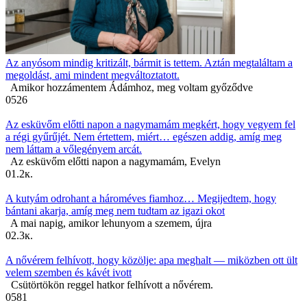
Az anyósom mindig kritizált, bármit is tettem. Aztán megtaláltam a
megoldást, ami mindent megváltoztatott.
Amikor hozzámentem Ádámhoz, meg voltam győződve
0
526
Az esküvőm előtti napon a nagymamám megkért, hogy vegyem fel
a régi gyűrűjét. Nem értettem, miért… egészen addig, amíg meg
nem láttam a vőlegényem arcát.
Az esküvőm előtti napon a nagymamám, Evelyn
0
1.2к.
A kutyám odrohant a hároméves fiamhoz… Megijedtem, hogy
bántani akarja, amíg meg nem tudtam az igazi okot
A mai napig, amikor lehunyom a szemem, újra
0
2.3к.
A nővérem felhívott, hogy közölje: apa meghalt — miközben ott ült
velem szemben és kávét ivott
Csütörtökön reggel hatkor felhívott a nővérem.
0
581