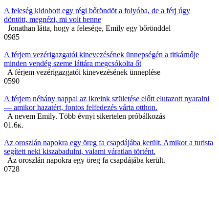
A feleség kidobott egy régi bőröndöt a folyóba, de a férj úgy
döntött, megnézi, mi volt benne
Jonathan látta, hogy a felesége, Emily egy bőrönddel
0
985
A férjem vezérigazgatói kinevezésének ünnepségén a titkárnője
minden vendég szeme láttára megcsókolta őt
A férjem vezérigazgatói kinevezésének ünneplése
0
590
A férjem néhány nappal az ikreink születése előtt elutazott nyaralni
— amikor hazatért, fontos felfedezés várta otthon.
A nevem Emily. Több évnyi sikertelen próbálkozás
0
1.6к.
Az oroszlán napokra egy öreg fa csapdájába került. Amikor a turista
segített neki kiszabadulni, valami váratlan történt.
Az oroszlán napokra egy öreg fa csapdájába került.
0
728