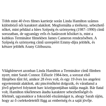
Több mint 40 éves filmes karrierje során Linda Hamilton számos
különböző női karaktert alakított. Megformálta a törékeny, sebezhető
nőket, mint például a híres Szépség és szörnyeteg (1987–1990) című
sorozatban, de ugyanúgy erős és határozott hősöket is, mint a
kultikus Terminátor filmekben James Cameron rendezésében. A
Szépség és szörnyeteg című szerepéért Emmy-díjra jelölték, és
kétszer jelölték Arany Glóbuszra.
Világhírnevet azonban Linda Hamilton a Terminátor című filmben
nyert, mint Sarah Connor. Először 1984-ben, a sorozat első
filmjében tűnt fel, amikor 28 éves volt, és egy 19 éves los angelesi
egyetemistát alakított, aki pincérnőként dolgozik, és váratlanul a
jövő gépeivel folytatott harc középpontjában találja magát. Bár fiatal
volt, Hamilton tökéletesen átadta karaktere sebezhetőségét és
félelmét, ugyanakkor a fokozódó elszántságot is, ahogy Sarah rájön,
hogy az ő cselekedeteitől függ az emberiség és a saját jövője.