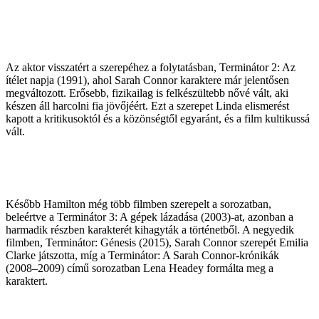
Az aktor visszatért a szerepéhez a folytatásban, Terminátor 2: Az
ítélet napja (1991), ahol Sarah Connor karaktere már jelentősen
megváltozott. Erősebb, fizikailag is felkészültebb nővé vált, aki
készen áll harcolni fia jövőjéért. Ezt a szerepet Linda elismerést
kapott a kritikusoktól és a közönségtől egyaránt, és a film kultikussá
vált.
Később Hamilton még több filmben szerepelt a sorozatban,
beleértve a Terminátor 3: A gépek lázadása (2003)-at, azonban a
harmadik részben karakterét kihagyták a történetből. A negyedik
filmben, Terminátor: Génesis (2015), Sarah Connor szerepét Emilia
Clarke játszotta, míg a Terminátor: A Sarah Connor-krónikák
(2008–2009) című sorozatban Lena Headey formálta meg a
karaktert.