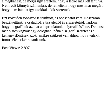
a megbánást, de mégis úgy éreztem, hogy a lecke meg lett tanulva.
Nem volt könnyű számunkra, de reméltem, hogy most már megérti,
hogy nem bánhat így azokkal, akik szeretnek.
Ezt követően többször is felhívott, és bocsánatot kért. Hosszasan
beszélgettünk, a családról, a tiszteletről és a szeretetről. Tudom,
hogy megtaláltuk az utat a kapcsolatunk helyreállításához. De most
már biztos vagyok egy dologban: néha a szigorú szeretet és a
kemény döntések azok, amikre szükség van ahhoz, hogy valakit
fontos életleckékre tanítsunk.
Post Views:
2 897