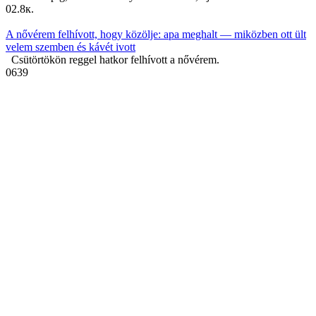
0
2.8к.
A nővérem felhívott, hogy közölje: apa meghalt — miközben ott ült
velem szemben és kávét ivott
Csütörtökön reggel hatkor felhívott a nővérem.
0
639