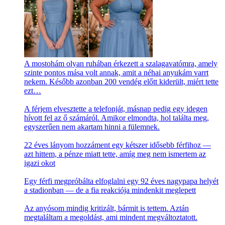
A mostohám olyan ruhában érkezett a szalagavatómra, amely
szinte pontos mása volt annak, amit a néhai anyukám varrt
nekem. Később azonban 200 vendég előtt kiderült, miért tette
ezt…
A férjem elvesztette a telefonját, másnap pedig egy idegen
hívott fel az ő számáról. Amikor elmondta, hol találta meg,
egyszerűen nem akartam hinni a fülemnek.
22 éves lányom hozzáment egy kétszer idősebb férfihoz —
azt hittem, a pénze miatt tette, amíg meg nem ismertem az
igazi okot
Egy férfi megpróbálta elfoglalni egy 92 éves nagypapa helyét
a stadionban — de a fia reakciója mindenkit meglepett
Az anyósom mindig kritizált, bármit is tettem. Aztán
megtaláltam a megoldást, ami mindent megváltoztatott.