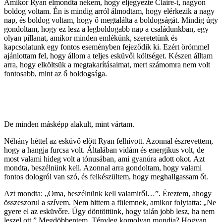
Amikor Ryan elmondta nekem, hogy eljegyezte Claire-t, nagyon
boldog voltam. Én is mindig arról álmodtam, hogy elérkezik a nagy
nap, és boldog voltam, hogy ő megtalálta a boldogságát. Mindig úgy
gondoltam, hogy ez lesz a legboldogabb nap a családunkban, egy
olyan pillanat, amikor minden emlékünk, szeretetünk és
kapcsolatunk egy fontos eseményben fejeződik ki. Ezért örömmel
ajánlottam fel, hogy állom a teljes esküvői költséget. Készen álltam
arra, hogy elköltsük a megtakarításaimat, mert számomra nem volt
fontosabb, mint az ő boldogsága.
De minden másképp alakult, mint vártam.
Néhány héttel az esküvő előtt Ryan felhívott. Azonnal észrevettem,
hogy a hangja furcsa volt. Általában vidám és energikus volt, de
most valami hideg volt a tónusában, ami gyanúra adott okot. Azt
mondta, beszélnünk kell. Azonnal arra gondoltam, hogy valami
fontos dologról van szó, és felkészültem, hogy meghallgassam őt.
Azt mondta: „Oma, beszélnünk kell valamiről…”. Éreztem, ahogy
összeszorul a szívem. Nem hittem a fülemnek, amikor folytatta: „Ne
gyere el az esküvőre. Úgy döntöttünk, hogy talán jobb lesz, ha nem
leszel ott.” Megdöbbentem. Tényleg komolyan mondja? Hogyan