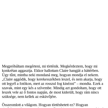
Megpróbáltam megérteni, mi történik. Megkérdeztem, hogy mi
konkrétan aggasztja. Ekkor hallottam Claire hangját a háttérben.
Úgy tűnt, mintha neki mondaná meg, hogyan mondja el nekem.
„Claire aggódik, hogy kerekesszékben leszel, és nem akarja, hogy
ott legyél a fotókon, mert az rosszul fog kinézni” – mondta. Ezek a
szavak, mint egy kés a szívembe. Mindig azt gondoltam, hogy ott
leszek vele az ő fontos napján, de most kiderült, hogy rám nincs
szüksége, nem kellek az esküvőjére.
Összeomlott a világom. Hogyan történhetett ez? Hogyan