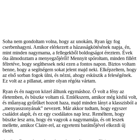
Soha nem gondoltam volna, hogy az unokám, Ryan így fog
cserbenhagyni. Amikor elérkezett a házasságkötésének napja, én,
mint minden nagymama, a fellegekből boldogságot éreztem. Évek
óta álmodoztam a menyegzőjéről! Mennyit spóroltam, minden fillért
félretéve, hogy segíthessek neki ezen a fontos napon. Biztos voltam
benne, hogy a segítségem sokat jelent majd neki. Elképzeltem, hogy
az első sorban fogok ülni, és nézni, ahogy esküszik a feleségének.
Ez volt az a pillanat, amire olyan régóta vártam.
Ryan és én nagyon közel álltunk egymáshoz. Ő volt a fény az
életemben, és büszke voltam rá. Emlékszem, amikor még kisfiú volt,
és műanyag gyűrűket hozott haza, majd minden lányt a klasszisból a
„menyasszonyának” nevezett. Már akkor tudtam, hogy egyszer
családot alapít, és ez egy csodálatos nap lesz. Reméltem, hogy
büszke lesz arra, hogy én vagyok a nagymamája, és ott leszek
mellette, amikor Claire-rel, az egyetemi barátnőjével elkezdi új
életét.