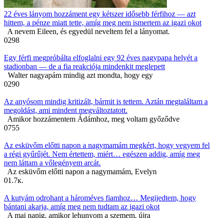
22 éves lányom hozzáment egy kétszer idősebb férfihoz — azt
hittem, a pénze miatt tette, amíg meg nem ismertem az igazi okot
A nevem Eileen, és egyedül neveltem fel a lányomat.
0
298
Egy férfi megpróbálta elfoglalni egy 92 éves nagypapa helyét a
stadionban — de a fia reakciója mindenkit meglepett
Walter nagyapám mindig azt mondta, hogy egy
0
290
Az anyósom mindig kritizált, bármit is tettem. Aztán megtaláltam a
megoldást, ami mindent megváltoztatott.
Amikor hozzámentem Ádámhoz, meg voltam győződve
0
755
Az esküvőm előtti napon a nagymamám megkért, hogy vegyem fel
a régi gyűrűjét. Nem értettem, miért… egészen addig, amíg meg
nem láttam a vőlegényem arcát.
Az esküvőm előtti napon a nagymamám, Evelyn
0
1.7к.
A kutyám odrohant a hároméves fiamhoz… Megijedtem, hogy
bántani akarja, amíg meg nem tudtam az igazi okot
A mai napig, amikor lehunyom a szemem, újra