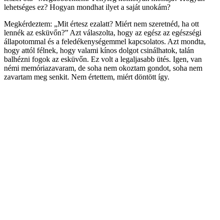
lehetséges ez? Hogyan mondhat ilyet a saját unokám?
Megkérdeztem: „Mit értesz ezalatt? Miért nem szeretnéd, ha ott
lennék az esküvőn?” Azt válaszolta, hogy az egész az egészségi
állapotommal és a feledékenységemmel kapcsolatos. Azt mondta,
hogy attól félnek, hogy valami kínos dolgot csinálhatok, talán
balhézni fogok az esküvőn. Ez volt a legaljasabb ütés. Igen, van
némi memóriazavaram, de soha nem okoztam gondot, soha nem
zavartam meg senkit. Nem értettem, miért döntött így.