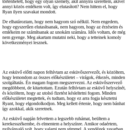
történhetett, hogy egy olyan személy, akit annyira szerettem, akivel
annyi közös emlékem volt, így elutasított? Nem hittem el, hogy
Ryan ilyen szavakat mondott.
De elhatároztam, hogy nem hagyom szó nélkül. Nem engedem,
hogy egyszerűen elutasítsanak, nem hagyom, hogy az érzéseim és
emlékeim ne számítsanak az unokám számára. Idős voltam, de még
nem gyenge. Meg akartam mutatni neki, hogy a tetteinek komoly
következményei lesznek.
Az esküvő előtti napon felhívtam az esküvőszervezőt, és közöltem,
hogy lemondom az összes előkészületet – virágok, étkezés, minden
szolgáltatás. Én magam fogom megszervezni. Az esküvőszervező
megdöbbent, de kitartottam. Ezután felhívtam az esküvő helyszínét,
és közöltem, hogy az utolsó fizetést késleltetni fogom. Minden
előkészületet megtettek, és tudtam, hogy ez arra fogja késztetni
Ryant, hogy elgondolkodjon. Meg kellett értenie, hogy nem bánhat
így azokkal, akik szeretnek.
Az esküvő napján felvettem a legszebb ruhámat, beültem a
kerekesszékembe, és elmentem a helyszínre. Amikor odaértem,
nyilvánvaló volt, hogy valami nem stimmel. A vendégek zavarban