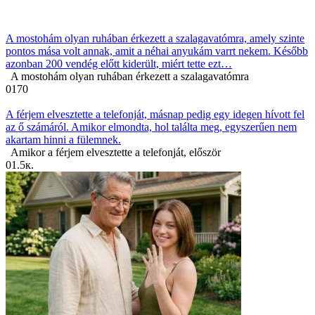
A mostohám olyan ruhában érkezett a szalagavatómra, amely szinte
pontos mása volt annak, amit a néhai anyukám varrt nekem. Később
azonban 200 vendég előtt kiderült, miért tette ezt…
A mostohám olyan ruhában érkezett a szalagavatómra
0
170
A férjem elvesztette a telefonját, másnap pedig egy idegen hívott fel
az ő számáról. Amikor elmondta, hol találta meg, egyszerűen nem
akartam hinni a fülemnek.
Amikor a férjem elvesztette a telefonját, először
0
1.5к.