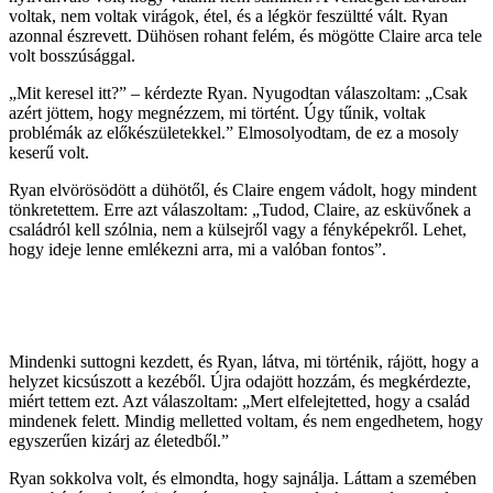
voltak, nem voltak virágok, étel, és a légkör feszültté vált. Ryan
azonnal észrevett. Dühösen rohant felém, és mögötte Claire arca tele
volt bosszúsággal.
„Mit keresel itt?” – kérdezte Ryan. Nyugodtan válaszoltam: „Csak
azért jöttem, hogy megnézzem, mi történt. Úgy tűnik, voltak
problémák az előkészületekkel.” Elmosolyodtam, de ez a mosoly
keserű volt.
Ryan elvörösödött a dühötől, és Claire engem vádolt, hogy mindent
tönkretettem. Erre azt válaszoltam: „Tudod, Claire, az esküvőnek a
családról kell szólnia, nem a külsejről vagy a fényképekről. Lehet,
hogy ideje lenne emlékezni arra, mi a valóban fontos”.
Mindenki suttogni kezdett, és Ryan, látva, mi történik, rájött, hogy a
helyzet kicsúszott a kezéből. Újra odajött hozzám, és megkérdezte,
miért tettem ezt. Azt válaszoltam: „Mert elfelejtetted, hogy a család
mindenek felett. Mindig melletted voltam, és nem engedhetem, hogy
egyszerűen kizárj az életedből.”
Ryan sokkolva volt, és elmondta, hogy sajnálja. Láttam a szemében